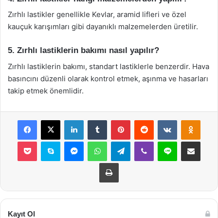
Zırhlı lastikler genellikle Kevlar, aramid lifleri ve özel
kauçuk karışımları gibi dayanıklı malzemelerden üretilir.
5. Zırhlı lastiklerin bakımı nasıl yapılır?
Zırhlı lastiklerin bakımı, standart lastiklerle benzerdir. Hava
basıncını düzenli olarak kontrol etmek, aşınma ve hasarları
takip etmek önemlidir.
Facebook
X
LinkedIn
Tumblr
Pinterest
Reddit
VKontakte
Odnok
Pocket
Skype
Messenger
WhatsApp
Telegram
Viber
Line
E-Posta ile payla
Yazdır
Kayıt Ol