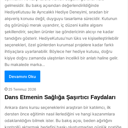
gelmesidir. Bu bakış açısından değerlendirildiğinde
HediyeKutusu ile Ayrıcalıklı Hediye Deneyimi, sıradan bir
alışveriş konusu değil, duyguyu tasarlama sürecidir. Kutunun
dış görünüşü merak uyandırır, iç düzeni kalite algısını
şekillendirir, seçilen ürünler ise göndericinin alıcıyı ne kadar
tanıdığını gösterir. HediyeKutusu’nun lüks ve kişiselleştirilebilir
seçenekleri, özel günlerden kurumsal projelere kadar farklı
ihtiyaçlara uyarlanabilir. Böylece her hediye kutusu, doğru
kişiye doğru zamanda ulaştırılan incelikli bir anlatı haline gelir.
Bu makalede marka…
Devamını Oku
25 Temmuz 2026
Dans Etmenin Sağlığa Şaşırtıcı Faydaları
Ankara dans kursu seçeneklerini araştıran bir katılımcı, ilk
dersten önce eğitimin nasıl ilerlediğini ve hangi kazanımlara
odaklanıldığını bilmek ister. Bu bakış açısı, beden ağırlığını
kontrollü aktarmak hedefini baskı oluşturmadan günlük pratiğe