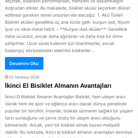
seçmek, bisikletin performansını, menzilini ve dayanıklılığını
doğrudan etkiler. Bu makalede, bisiklet aküsü seçerken dikkat
edilmesi gereken temel unsurları ele alacağız. 1. Akü Türleri
Bisiklet aküleri genellikle üç ana türde gelir: kurşun-asit, lityum
iyon ve nikel-metal hidrit. – **Kurşun-Asit Aküler**: Genellikle
daha ucuzdur, ancak daha ağırdırlar ve daha kısa bir ömre
sahiptirler. Uzun süreli kullanım için önerilmezler, ancak
başlangıç seviyesindeki elektrikli bisikletler…
Devamını Oku
23 Temmuz 2026
İkinci El Bisiklet Almanın Avantajları
İkinci El Bisiklet Almanın Avantajları Bisiklet, hem ulaşım aracı
olarak hem de spor ve eğlence aracı olarak dünya genelinde
popüler bir tercihtir. İnsanlar, bisiklet sürmenin sağlıklı bir yaşam
tarzı sunduğunu ve çevre dostu bir ulaşım aracı olduğunu
bilmektedir. Ancak, yeni bir bisiklet almak bazen maliyetli
olabilir. Bu noktada, ikinci el bisiklet almanın avantajları devreye