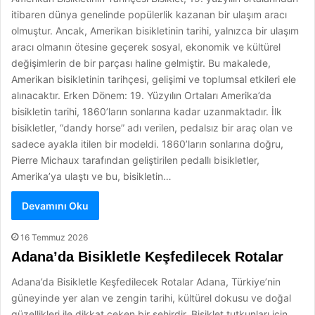
itibaren dünya genelinde popülerlik kazanan bir ulaşım aracı
olmuştur. Ancak, Amerikan bisikletinin tarihi, yalnızca bir ulaşım
aracı olmanın ötesine geçerek sosyal, ekonomik ve kültürel
değişimlerin de bir parçası haline gelmiştir. Bu makalede,
Amerikan bisikletinin tarihçesi, gelişimi ve toplumsal etkileri ele
alınacaktır. Erken Dönem: 19. Yüzyılın Ortaları Amerika’da
bisikletin tarihi, 1860’ların sonlarına kadar uzanmaktadır. İlk
bisikletler, “dandy horse” adı verilen, pedalsız bir araç olan ve
sadece ayakla itilen bir modeldi. 1860’ların sonlarına doğru,
Pierre Michaux tarafından geliştirilen pedallı bisikletler,
Amerika’ya ulaştı ve bu, bisikletin…
Devamını Oku
16 Temmuz 2026
Adana’da Bisikletle Keşfedilecek Rotalar
Adana’da Bisikletle Keşfedilecek Rotalar Adana, Türkiye’nin
güneyinde yer alan ve zengin tarihi, kültürel dokusu ve doğal
güzellikleri ile dikkat çeken bir şehirdir. Bisiklet tutkunları için