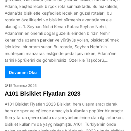
Adana, keşfedilecek birçok rota sunmaktadır. Bu makalede,
Adana’da bisikletle keşfedilebilecek en güzel rotaları, bu
rotaların özelliklerini ve bisiklet sürmenin avantajlarını ele
alacağız. 1. Seyhan Nehri Kenarı Rotası Seyhan Nehri,
Adana’nın en önemli doğal güzelliklerinden biridir. Nehir
kenarında uzanan parklar ve yürüyüş yolları, bisiklet sürmek
için ideal bir ortam sunar. Bu rotada, Seyhan Nehri’nin
muhteşem manzarası eşliğinde pedal çevirirken, Adana’nın
tarihi köprülerini de görebilirsiniz. Özellikle Taşköprü,…
Devamını Oku
15 Temmuz 2026
A101 Bisiklet Fiyatları 2023
A101 Bisiklet Fiyatları 2023 Bisiklet, hem ulaşım aracı olarak
hem de spor ve eğlence amacıyla kullanılan popüler bir araçtır.
Son yıllarda çevre dostu ulaşım yöntemlerine olan ilgi artarken,
bisiklet kullanımı da yaygınlaşmıştır. A101, Türkiye’nin önde
gelen perakende zincirlerinden biri olarak, 2023 yılında bisiklet