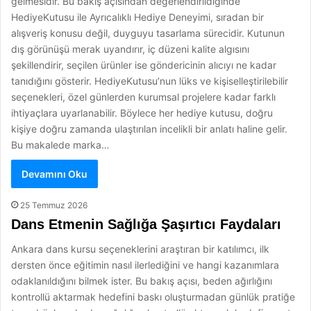
gelmesidir. Bu bakış açısından değerlendirildiğinde
HediyeKutusu ile Ayrıcalıklı Hediye Deneyimi, sıradan bir
alışveriş konusu değil, duyguyu tasarlama sürecidir. Kutunun
dış görünüşü merak uyandırır, iç düzeni kalite algısını
şekillendirir, seçilen ürünler ise göndericinin alıcıyı ne kadar
tanıdığını gösterir. HediyeKutusu’nun lüks ve kişiselleştirilebilir
seçenekleri, özel günlerden kurumsal projelere kadar farklı
ihtiyaçlara uyarlanabilir. Böylece her hediye kutusu, doğru
kişiye doğru zamanda ulaştırılan incelikli bir anlatı haline gelir.
Bu makalede marka…
Devamını Oku
25 Temmuz 2026
Dans Etmenin Sağlığa Şaşırtıcı Faydaları
Ankara dans kursu seçeneklerini araştıran bir katılımcı, ilk
dersten önce eğitimin nasıl ilerlediğini ve hangi kazanımlara
odaklanıldığını bilmek ister. Bu bakış açısı, beden ağırlığını
kontrollü aktarmak hedefini baskı oluşturmadan günlük pratiğe