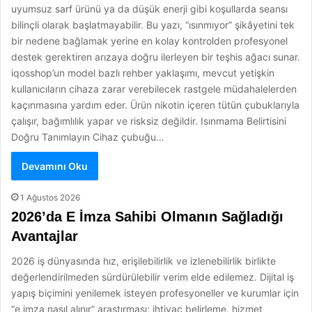
uyumsuz sarf ürünü ya da düşük enerji gibi koşullarda seansı
bilinçli olarak başlatmayabilir. Bu yazı, “ısınmıyor” şikâyetini tek
bir nedene bağlamak yerine en kolay kontrolden profesyonel
destek gerektiren arızaya doğru ilerleyen bir teşhis ağacı sunar.
iqosshop’un model bazlı rehber yaklaşımı, mevcut yetişkin
kullanıcıların cihaza zarar verebilecek rastgele müdahalelerden
kaçınmasına yardım eder. Ürün nikotin içeren tütün çubuklarıyla
çalışır, bağımlılık yapar ve risksiz değildir. Isınmama Belirtisini
Doğru Tanımlayın Cihaz çubuğu…
Devamını Oku
1 Ağustos 2026
2026’da E İmza Sahibi Olmanın Sağladığı
Avantajlar
2026 iş dünyasında hız, erişilebilirlik ve izlenebilirlik birlikte
değerlendirilmeden sürdürülebilir verim elde edilemez. Dijital iş
yapış biçimini yenilemek isteyen profesyoneller ve kurumlar için
“e imza nasıl alınır” araştırması; ihtiyaç belirleme, hizmet