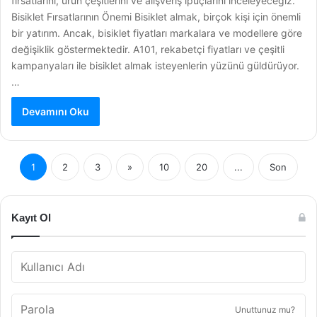
fırsatlarını, ürün çeşitlerini ve alışveriş ipuçlarını inceleyeceğiz.
Bisiklet Fırsatlarının Önemi Bisiklet almak, birçok kişi için önemli
bir yatırım. Ancak, bisiklet fiyatları markalara ve modellere göre
değişiklik göstermektedir. A101, rekabetçi fiyatları ve çeşitli
kampanyaları ile bisiklet almak isteyenlerin yüzünü güldürüyor.
…
Devamını Oku
1
2
3
»
10
20
...
Son
Kayıt Ol
Unuttunuz mu?