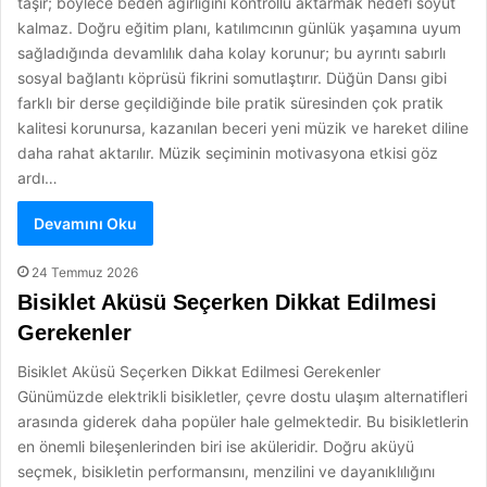
taşır; böylece beden ağırlığını kontrollü aktarmak hedefi soyut
kalmaz. Doğru eğitim planı, katılımcının günlük yaşamına uyum
sağladığında devamlılık daha kolay korunur; bu ayrıntı sabırlı
sosyal bağlantı köprüsü fikrini somutlaştırır. Düğün Dansı gibi
farklı bir derse geçildiğinde bile pratik süresinden çok pratik
kalitesi korunursa, kazanılan beceri yeni müzik ve hareket diline
daha rahat aktarılır. Müzik seçiminin motivasyona etkisi göz
ardı…
Devamını Oku
24 Temmuz 2026
Bisiklet Aküsü Seçerken Dikkat Edilmesi
Gerekenler
Bisiklet Aküsü Seçerken Dikkat Edilmesi Gerekenler
Günümüzde elektrikli bisikletler, çevre dostu ulaşım alternatifleri
arasında giderek daha popüler hale gelmektedir. Bu bisikletlerin
en önemli bileşenlerinden biri ise aküleridir. Doğru aküyü
seçmek, bisikletin performansını, menzilini ve dayanıklılığını