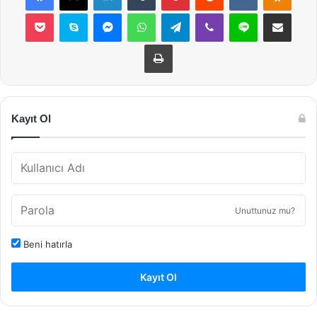
Pocket
Skype
Messenger
WhatsApp
Telegram
Viber
Line
E-Posta ile payla
Yazdır
Kayıt Ol
Unuttunuz mu?
Beni hatırla
Kayıt Ol