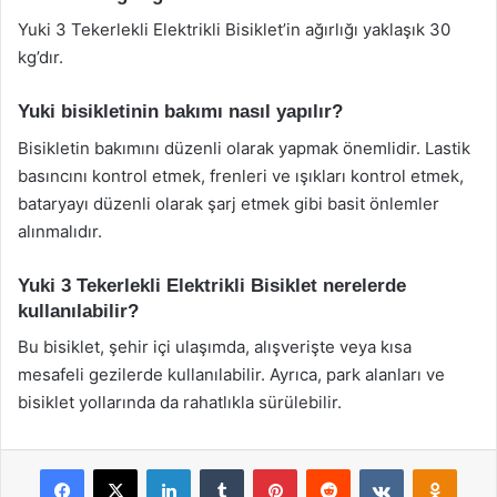
Yuki 3 Tekerlekli Elektrikli Bisiklet’in ağırlığı yaklaşık 30
kg’dır.
Yuki bisikletinin bakımı nasıl yapılır?
Bisikletin bakımını düzenli olarak yapmak önemlidir. Lastik
basıncını kontrol etmek, frenleri ve ışıkları kontrol etmek,
bataryayı düzenli olarak şarj etmek gibi basit önlemler
alınmalıdır.
Yuki 3 Tekerlekli Elektrikli Bisiklet nerelerde
kullanılabilir?
Bu bisiklet, şehir içi ulaşımda, alışverişte veya kısa
mesafeli gezilerde kullanılabilir. Ayrıca, park alanları ve
bisiklet yollarında da rahatlıkla sürülebilir.
Facebook
X
LinkedIn
Tumblr
Pinterest
Reddit
VKontakte
Odnok