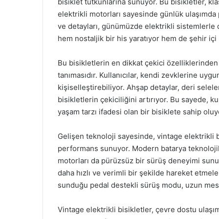
bisiklet tutkunlarına sunuyor. Bu bisikletler, kla
elektrikli motorları sayesinde günlük ulaşımda pr
ve detayları, günümüzde elektrikli sistemlerle 
hem nostaljik bir his yaratıyor hem de şehir içi
Bu bisikletlerin en dikkat çekici özelliklerinden
tanımasıdır. Kullanıcılar, kendi zevklerine uygu
kişiselleştirebiliyor. Ahşap detaylar, deri selele
bisikletlerin çekiciliğini artırıyor. Bu sayede, 
yaşam tarzı ifadesi olan bir bisiklete sahip oluy
Gelişen teknoloji sayesinde, vintage elektrikli
performans sunuyor. Modern batarya teknolojiler
motorları da pürüzsüz bir sürüş deneyimi sunuyor
daha hızlı ve verimli bir şekilde hareket etmeleri
sunduğu pedal destekli sürüş modu, uzun mesaf
Vintage elektrikli bisikletler, çevre dostu ulaşı