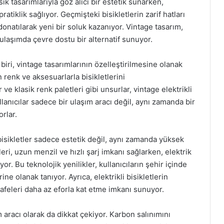
sik tasarımlarıyla göz alıcı bir estetik sunarken,
atiklik sağlıyor. Geçmişteki bisikletlerin zarif hatları
donatılarak yeni bir soluk kazanıyor. Vintage tasarım,
 ulaşımda çevre dostu bir alternatif sunuyor.
 biri, vintage tasarımlarının özelleştirilmesine olanak
n renk ve aksesuarlarla bisikletlerini
r ve klasik renk paletleri gibi unsurlar, vintage elektrikli
kullanıcılar sadece bir ulaşım aracı değil, aynı zamanda bir
orlar.
 bisikletler sadece estetik değil, aynı zamanda yüksek
i, uzun menzil ve hızlı şarj imkanı sağlarken, elektrik
. Bu teknolojik yenilikler, kullanıcıların şehir içinde
ne olanak tanıyor. Ayrıca, elektrikli bisikletlerin
eleri daha az eforla kat etme imkanı sunuyor.
m aracı olarak da dikkat çekiyor. Karbon salınımını