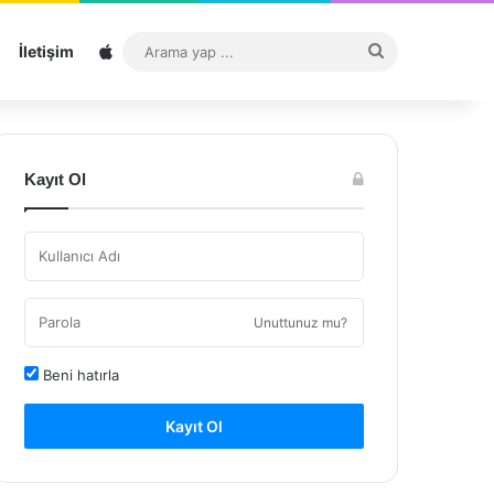
Sitemap
Arama
İletişim
yap
...
Kayıt Ol
Unuttunuz mu?
Beni hatırla
Kayıt Ol