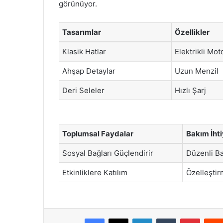
görünüyor.
Tasarımlar
Özellikler
Klasik Hatlar
Elektrikli Mot
Ahşap Detaylar
Uzun Menzil
Deri Seleler
Hızlı Şarj
Toplumsal Faydalar
Bakım İhti
Sosyal Bağları Güçlendirir
Düzenli Ba
Etkinliklere Katılım
Özelleşti
Facebook
X
LinkedIn
Tumblr
Pintere