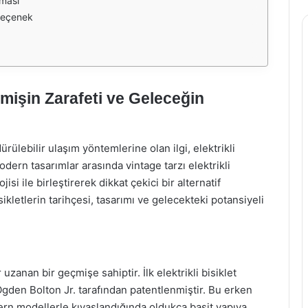
şması
 Seçenek
çmişin Zarafeti ve Geleceğin
ülebilir ulaşım yöntemlerine olan ilgi, elektrikli
modern tasarımlar arasında vintage tarzı elektrikli
si ile birleştirerek dikkat çekici bir alternatif
ikletlerin tarihçesi, tasarımı ve gelecekteki potansiyeli
r uzanan bir geçmişe sahiptir. İlk elektrikli bisiklet
 Ogden Bolton Jr. tarafından patentlenmiştir. Bu erken
ern modellerle kıyaslandığında oldukça basit yapıya