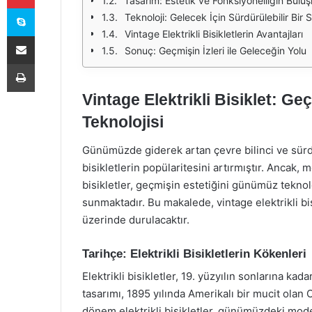
Tasarım: Estetik ve Fonksiyonelliğin Bulu
Skype
Teknoloji: Gelecek İçin Sürdürülebilir Bir
Vintage Elektrikli Bisikletlerin Avantajları
E-Posta ile paylaş
Sonuç: Geçmişin İzleri ile Geleceğin Yolu
Yazdır
Vintage Elektrikli Bisiklet: Ge
Teknolojisi
Günümüzde giderek artan çevre bilinci ve sürdür
bisikletlerin popülaritesini artırmıştır. Ancak, 
bisikletler, geçmişin estetiğini günümüz teknoloji
sunmaktadır. Bu makalede, vintage elektrikli bis
üzerinde durulacaktır.
Tarihçe: Elektrikli Bisikletlerin Kökenleri
Elektrikli bisikletler, 19. yüzyılın sonlarına kada
tasarımı, 1895 yılında Amerikalı bir mucit olan
dönem elektrikli bisikletler, günümüzdeki mod