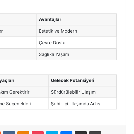
Avantajlar
or
Estetik ve Modern
Çevre Dostu
Sağlıklı Yaşam
yaçları
Gelecek Potansiyeli
kım Gerektirir
Sürdürülebilir Ulaşım
rme Seçenekleri
Şehir İçi Ulaşımda Artış
st
Reddit
VKontakte
Odnoklassniki
Pocket
Skype
Messenger
E-Posta ile paylaş
Yazdır