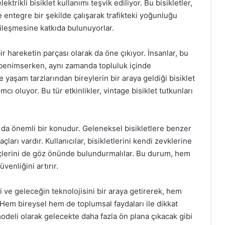
trikli bisiklet kullanımı teşvik ediliyor. Bu bisikletler,
 entegre bir şekilde çalışarak trafikteki yoğunluğu
iyileşmesine katkıda bulunuyorlar.
bir hareketin parçası olarak da öne çıkıyor. İnsanlar, bu
ını benimserken, aynı zamanda topluluk içinde
e yaşam tarzlarından bireylerin bir araya geldiği bisiklet
cı oluyor. Bu tür etkinlikler, vintage bisiklet tutkunları
mı da önemli bir konudur. Geleneksel bisikletlere benzer
çları vardır. Kullanıcılar, bisikletlerini kendi zevklerine
çlerini de göz önünde bulundurmalılar. Bu durum, hem
venliğini artırır.
ni ve geleceğin teknolojisini bir araya getirerek, hem
 Hem bireysel hem de toplumsal faydaları ile dikkat
modeli olarak gelecekte daha fazla ön plana çıkacak gibi