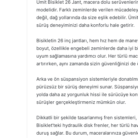
Ümit Bisiklet 26 Jant, macera dolu serüvenleriniz
modelidir. Farklı zeminlerde verilen mücadeleye
değil, dağ yollarında da size eşlik edebilir. Ümi
sürüş deneyiminizi daha konforlu hale getirir.
Bisikletin 26 inç jantları, hem hız hem de manev
boyut, özellikle engebeli zeminlerde daha iyi bi
uyum sağlamasına yardımcı olur. Her türlü macera
artırırken, aynı zamanda sizin güvenliğinizi de 
Arka ve ön süspansiyon sistemleriyle donatılmış
pürüzsüz bir sürüş deneyimi sunar. Süspansiyon
yolda daha az yorgunluk hissi ile sürücüye kon
sürüşler gerçekleştirmeniz mümkün olur.
Dikkatli bir şekilde tasarlanmış fren sistemleri
Bisiklet’teki hydraulik disk frenler, her türlü ha
duruş sağlar. Bu durum, maceralarınıza güvenl