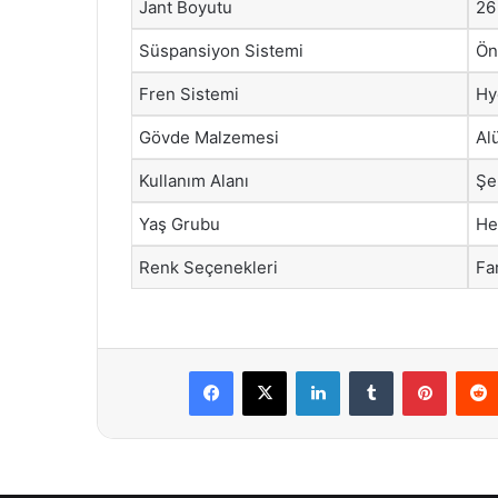
Jant Boyutu
26
Süspansiyon Sistemi
Ön
Fren Sistemi
Hy
Gövde Malzemesi
Al
Kullanım Alanı
Şeh
Yaş Grubu
He
Renk Seçenekleri
Fa
Facebook
X
LinkedIn
Tumblr
Pintere