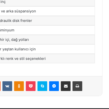
 inç
 ve arka süspansiyon
draulik disk frenler
üminyum
ir içi, dağ yolları
r yaştan kullanıcı için
rklı renk ve stil seçenekleri
st
Reddit
VKontakte
Odnoklassniki
Pocket
Skype
Messenger
E-Posta ile paylaş
Yazdır