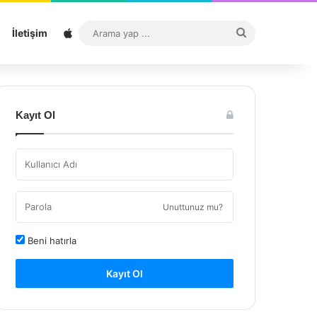
Sitemap
Arama
İletişim
yap
...
Kayıt Ol
Unuttunuz mu?
Beni hatırla
Kayıt Ol