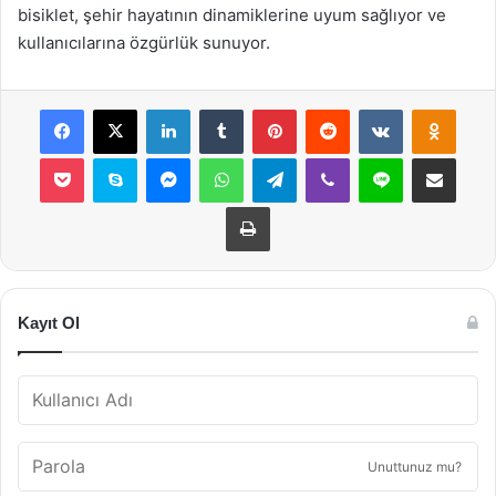
bisiklet, şehir hayatının dinamiklerine uyum sağlıyor ve
kullanıcılarına özgürlük sunuyor.
Facebook
X
LinkedIn
Tumblr
Pinterest
Reddit
VKontakte
Odnok
Pocket
Skype
Messenger
WhatsApp
Telegram
Viber
Line
E-Posta ile payla
Yazdır
Kayıt Ol
Unuttunuz mu?