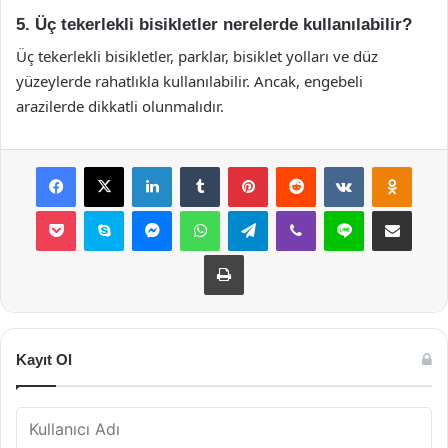
5. Üç tekerlekli bisikletler nerelerde kullanılabilir?
Üç tekerlekli bisikletler, parklar, bisiklet yolları ve düz
yüzeylerde rahatlıkla kullanılabilir. Ancak, engebeli
arazilerde dikkatli olunmalıdır.
Facebook
X
LinkedIn
Tumblr
Pinterest
Reddit
VKontakte
Odnok
Pocket
Skype
Messenger
WhatsApp
Telegram
Viber
Line
E-Posta ile payla
Yazdır
Kayıt Ol