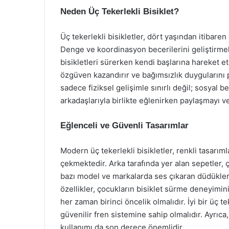
Neden Üç Tekerlekli Bisiklet?
Üç tekerlekli bisikletler, dört yaşından itibaren
Denge ve koordinasyon becerilerini geliştirmek 
bisikletleri sürerken kendi başlarına hareket e
özgüven kazandırır ve bağımsızlık duygularını pek
sadece fiziksel gelişimle sınırlı değil; sosyal 
arkadaşlarıyla birlikte eğlenirken paylaşmayı ve
Eğlenceli ve Güvenli Tasarımlar
Modern üç tekerlekli bisikletler, renkli tasarıml
çekmektedir. Arka tarafında yer alan sepetler, 
bazı model ve markalarda ses çıkaran düdükler v
özellikler, çocukların bisiklet sürme deneyimin
her zaman birinci öncelik olmalıdır. İyi bir üç 
güvenilir fren sistemine sahip olmalıdır. Ayrı
kullanımı da son derece önemlidir.