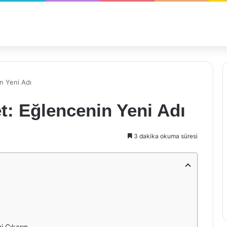
in Yeni Adı
et: Eğlencenin Yeni Adı
3 dakika okuma süresi
i Çıkarın