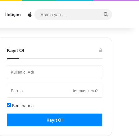
Sitemap
Arama
İletişim
yap
...
Kayıt Ol
Unuttunuz mu?
Beni hatırla
Kayıt Ol