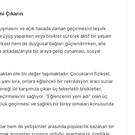
ni Çıkarın
uluşmasını ve açık havada zaman geçirmesini teşvik
yürüyüş yaparken veya bisiklet sürerek aktif bir yaşam
iziksel hem de duygusal bağları güçlendirirken, aile
şka arkadaşlarıyla bir araya gelip oynaması, sosyal
aktan öte bir değer taşımaktadır. Çocukların fiziksel,
yanı sıra, onlara eğlenceli bir rekreasyon aracı sunar.
ği ile karşımıza çıkan üç tekerlekli bisikletler,
geçirmelerini sağlıyor. "Eğlencenin yeni adı" olan üç
ukluk geçirmesi ve sağlıklı bir birey olmaları konusunda
uklar hem de yetişkinler arasında popülerlik kazanan bir
lamak açısından sunmuş olduğu avantajlarla, özellikle