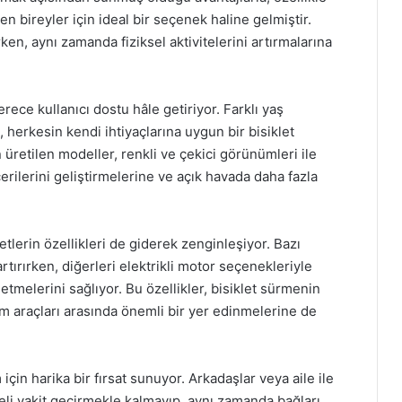
 bireyler için ideal bir seçenek haline gelmiştir.
arken, aynı zamanda fiziksel aktivitelerini artırmalarına
erece kullanıcı dostu hâle getiriyor. Farklı yaş
 herkesin kendi ihtiyaçlarına uygun bir bisiklet
n üretilen modeller, renkli ve çekici görünümleri ile
rilerini geliştirmelerine ve açık havada daha fazla
kletlerin özellikleri de giderek zenginleşiyor. Bazı
 artırırken, diğerleri elektrikli motor seçenekleriyle
etmelerini sağlıyor. Bu özellikler, bisiklet sürmenin
şım araçları arasında önemli bir yer edinmelerine de
m için harika bir fırsat sunuyor. Arkadaşlar veya aile ile
nceli vakit geçirmekle kalmayıp, aynı zamanda bağları