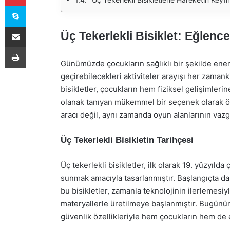
Skype
E-Posta ile paylaş
Üç Tekerlekli Bisiklet: Eğlenc
Yazdır
Günümüzde çocukların sağlıklı bir şekilde enerj
geçirebilecekleri aktiviteler arayışı her zaman
bisikletler, çocukların hem fiziksel gelişimler
olanak tanıyan mükemmel bir seçenek olarak öne 
aracı değil, aynı zamanda oyun alanlarının vazg
Üç Tekerlekli Bisikletin Tarihçesi
Üç tekerlekli bisikletler, ilk olarak 19. yüzyıld
sunmak amacıyla tasarlanmıştır. Başlangıçta da
bu bisikletler, zamanla teknolojinin ilerlemesiyl
materyallerle üretilmeye başlanmıştır. Bugünün 
güvenlik özellikleriyle hem çocukların hem de 