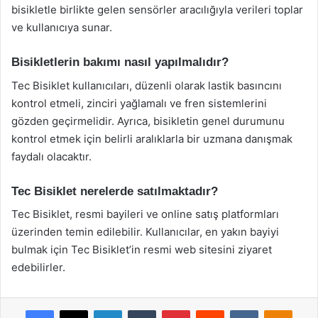
bisikletle birlikte gelen sensörler aracılığıyla verileri toplar
ve kullanıcıya sunar.
Bisikletlerin bakımı nasıl yapılmalıdır?
Tec Bisiklet kullanıcıları, düzenli olarak lastik basıncını
kontrol etmeli, zinciri yağlamalı ve fren sistemlerini
gözden geçirmelidir. Ayrıca, bisikletin genel durumunu
kontrol etmek için belirli aralıklarla bir uzmana danışmak
faydalı olacaktır.
Tec Bisiklet nerelerde satılmaktadır?
Tec Bisiklet, resmi bayileri ve online satış platformları
üzerinden temin edilebilir. Kullanıcılar, en yakın bayiyi
bulmak için Tec Bisiklet’in resmi web sitesini ziyaret
edebilirler.
Facebook
X
LinkedIn
Tumblr
Pinterest
Reddit
VKontakte
Odnok