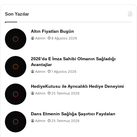
Son Yazılar
Altın Fiyatları Bugün
Admin
8 Ağustos 2026
2026’da E İmza Sahibi Olmanın Sağladığı
Avantajlar
Admin
1 Ağustos 2026
HediyeKutusu ile Ayrıcalıklı Hediye Deneyimi
Admin
25 Temmuz 2026
Dans Etmenin Sağlığa Şaşırtıcı Faydaları
Admin
25 Temmuz 2026