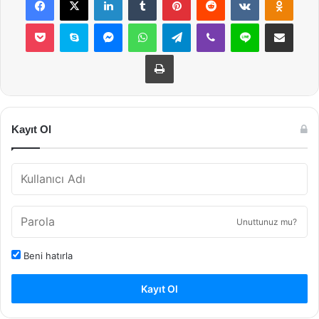
Pocket
Skype
Messenger
WhatsApp
Telegram
Viber
Line
E-Posta ile payla
Yazdır
Kayıt Ol
Unuttunuz mu?
Beni hatırla
Kayıt Ol