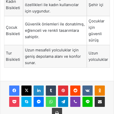
Kadın
özellikleri ile kadın kullanıcılar
Şehir içi
Bisikleti
için uygundur.
Çocuklar
Güvenlik önlemleri ile donatılmış,
Çocuk
için
eğlenceli ve renkli tasarımlara
Bisikleti
güvenli
sahiptir.
sürüş
Uzun mesafeli yolculuklar için
Tur
Uzun
geniş depolama alanı ve konfor
Bisikleti
yolculuklar
sunar.
Facebook
X
LinkedIn
Tumblr
Pinterest
Reddit
VKontakte
Odnok
Pocket
Skype
Messenger
WhatsApp
Telegram
Viber
Line
E-Posta ile payla
Yazdır