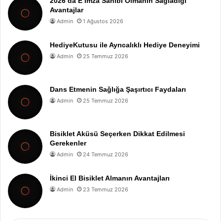
2026’da E İmza Sahibi Olmanın Sağladığı
Avantajlar
Admin
1 Ağustos 2026
HediyeKutusu ile Ayrıcalıklı Hediye Deneyimi
Admin
25 Temmuz 2026
Dans Etmenin Sağlığa Şaşırtıcı Faydaları
Admin
25 Temmuz 2026
Bisiklet Aküsü Seçerken Dikkat Edilmesi
Gerekenler
Admin
24 Temmuz 2026
İkinci El Bisiklet Almanın Avantajları
Admin
23 Temmuz 2026