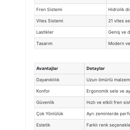
Fren Sistemi
Hidrolik di
Vites Sistemi
21 vites s
Lastikler
Geniş ve d
Tasarım
Modern ve 
Avantajlar
Detaylar
Dayanıklılık
Uzun ömürlü malzemel
Konfor
Ergonomik sele ve ay
Güvenlik
Hızlı ve etkili fren si
Çok Yönlülük
Ayrı zeminlerde perf
Estetik
Farklı renk seçenekler