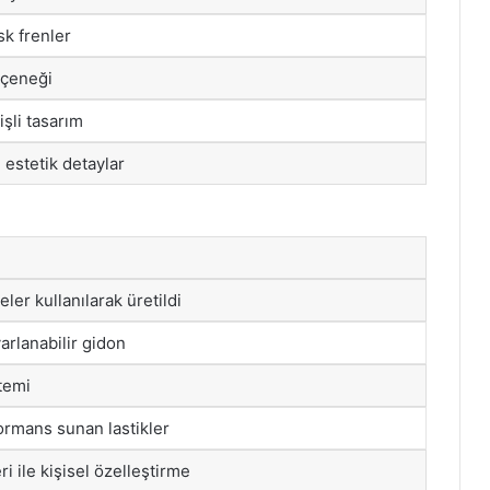
sk frenler
eçeneği
işli tasarım
estetik detaylar
er kullanılarak üretildi
arlanabilir gidon
stemi
ormans sunan lastikler
i ile kişisel özelleştirme