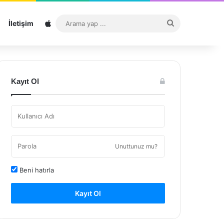
Sitemap
Arama
İletişim
yap
...
Kayıt Ol
Unuttunuz mu?
Beni hatırla
Kayıt Ol