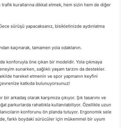
n trafik kurallarına dikkat etmek, hem sizin hem de diğer
Gece sürüşü yapacaksanız, bisikletinizde aydınlatma
ından kaçınarak, tamamen yola odaklanın.
de konforuyla öne çıkan bir modeldir. Yola çıkmaya
 deneyim sunarken, sağlıklı yaşam tarzını da destekler.
r şekilde hareket etmenin ve spor yapmanın keyfini
e çevrenize katkıda bulunuyorsunuz!
ır bir arkadaş olarak karşımıza çıkıyor. Şık tasarımı ve
al parkurlarda rahatlıkla kullanılabiliyor. Özellikle uzun
ullanıcıların konforunu ön planda tutuyor. Ergonomik sele
inde, farklı boydaki sürücüler için mükemmel bir uyum