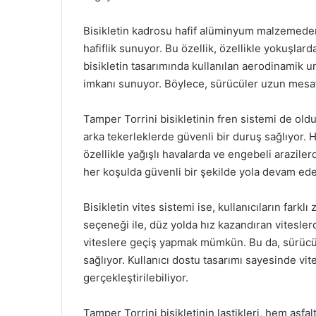
Bisikletin kadrosu hafif alüminyum malzemeden
hafiflik sunuyor. Bu özellik, özellikle yokuşlar
bisikletin tasarımında kullanılan aerodinamik un
imkanı sunuyor. Böylece, sürücüler uzun mesafe
Tamper Torrini bisikletinin fren sistemi de old
arka tekerleklerde güvenli bir duruş sağlıyor. Hı
özellikle yağışlı havalarda ve engebeli arazilerd
her koşulda güvenli bir şekilde yola devam edeb
Bisikletin vites sistemi ise, kullanıcıların fark
seçeneği ile, düz yolda hız kazandıran vitesle
viteslere geçiş yapmak mümkün. Bu da, sürücül
sağlıyor. Kullanıcı dostu tasarımı sayesinde vit
gerçekleştirilebiliyor.
Tamper Torrini bisikletinin lastikleri, hem as