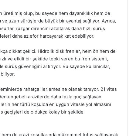
 üretilmiş olup, bu sayede hem dayanıklılık hem de
da ve uzun sürüşlerde büyük bir avantaj sağlıyor. Ayrıca,
surlar, rüzgar direncini azaltarak daha hızlı sürüş
leri daha az efor harcayarak kat edebiliyor.
ukça dikkat çekici. Hidrolik disk frenler, hem ön hem de
zlı ve etkili bir şekilde tepki veren bu fren sistemi,
e sürüş güvenliğini artırıyor. Bu sayede kullanıcılar,
iliyor.
lı zeminlerde rahatça ilerlemesine olanak tanıyor. 21 vites
rden engebeli arazilerde daha fazla güç sağlayan
erin her türlü koşulda en uygun vitesle yol almasını
es geçişleri de oldukça kolay bir şekilde
falt hem de arazi koşullarında mükemmel tutuş sağlayacak