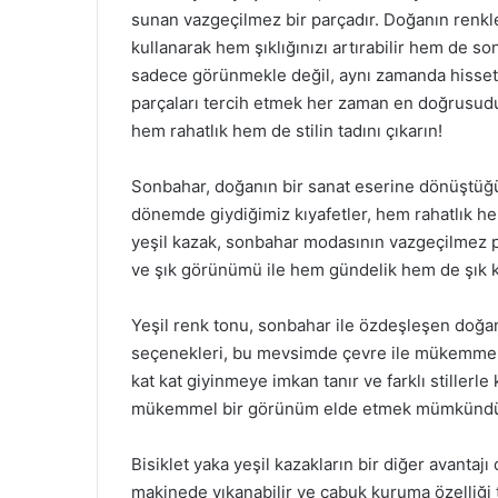
sunan vazgeçilmez bir parçadır. Doğanın renkl
kullanarak hem şıklığınızı artırabilir hem de s
sadece görünmekle değil, aynı zamanda hissetmek
parçaları tercih etmek her zaman en doğrusudur
hem rahatlık hem de stilin tadını çıkarın!
Sonbahar, doğanın bir sanat eserine dönüştüğü,
dönemde giydiğimiz kıyafetler, hem rahatlık he
yeşil kazak, sonbahar modasının vazgeçilmez par
ve şık görünümü ile hem gündelik hem de şık 
Yeşil renk tonu, sonbahar ile özdeşleşen doğanı
seçenekleri, bu mevsimde çevre ile mükemmel bir
kat kat giyinmeye imkan tanır ve farklı stillerle
mükemmel bir görünüm elde etmek mümkündü
Bisiklet yaka yeşil kazakların bir diğer avanta
makinede yıkanabilir ve çabuk kuruma özelliği 