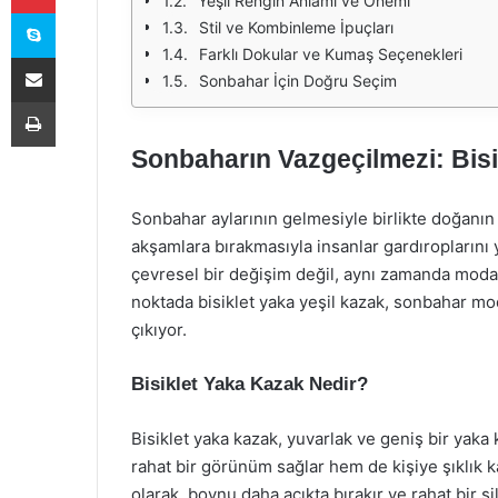
Yeşil Rengin Anlamı ve Önemi
Skype
Stil ve Kombinleme İpuçları
Farklı Dokular ve Kumaş Seçenekleri
E-Posta ile paylaş
Sonbahar İçin Doğru Seçim
Yazdır
Sonbaharın Vazgeçilmezi: Bisi
Sonbahar aylarının gelmesiyle birlikte doğanın 
akşamlara bırakmasıyla insanlar gardıroplarını
çevresel bir değişim değil, aynı zamanda moda d
noktada bisiklet yaka yeşil kazak, sonbahar mo
çıkıyor.
Bisiklet Yaka Kazak Nedir?
Bisiklet yaka kazak, yuvarlak ve geniş bir yaka
rahat bir görünüm sağlar hem de kişiye şıklık ka
olarak, boynu daha açıkta bırakır ve rahat bir s