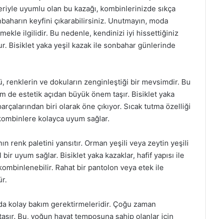
eriyle uyumlu olan bu kazağı, kombinlerinizde sıkça
onbaharın keyfini çıkarabilirsiniz. Unutmayın, moda
le ilgilidir. Bu nedenle, kendinizi iyi hissettiğiniz
. Bisiklet yaka yeşil kazak ile sonbahar günlerinde
 renklerin ve dokuların zenginleştiği bir mevsimdir. Bu
m de estetik açıdan büyük önem taşır. Bisiklet yaka
çalarından biri olarak öne çıkıyor. Sıcak tutma özelliği
kombinlere kolayca uyum sağlar.
n renk paletini yansıtır. Orman yeşili veya zeytin yeşili
 uyum sağlar. Bisiklet yaka kazaklar, hafif yapısı ile
 kombinlenebilir. Rahat bir pantolon veya etek ile
r.
jı da kolay bakım gerektirmeleridir. Çoğu zaman
taşır. Bu, yoğun hayat temposuna sahip olanlar için