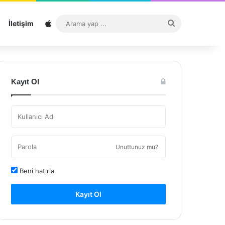
Sitemap
Arama
İletişim
yap
...
Kayıt Ol
Unuttunuz mu?
Beni hatırla
Kayıt Ol