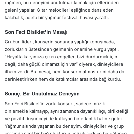
rağmen, bu deneyimi unutulmaz kılmak için ellerinden
geleni yaptılar. Gitar melodileri eşliğinde dans eden
kalabalık, adeta bir yağmur festivali havası yarattı.
Son Feci Bisiklet’in Mesajı
Grubun lideri, konserin sonunda yaptığı konuşmada,
zorlukların üstesinden gelmenin önemine vurgu yaptı.
“Hayatta karşımıza çıkan engeller, bizi durdurmak için
değil, daha güçlü olmamız için var” diyerek, dinleyicilere
ilham verdi. Bu mesaj, hem konserin atmosferini daha da
derinleştirirken hem de katılımcılar arasında bağ kurdu.
Sonuç: Bir Unutulmaz Deneyim
Son Feci Bisiklet’in zorlu konseri, sadece müzik
dinlemekle kalmayıp, aynı zamanda dayanıklılığı, birlikteliği
ve pozitif düşünceyi de kutlayan bir etkinlik haline geldi.
Yağmur altında yaşanan bu deneyim, dinleyiciler ve grup
arasında özel bir bağ oluşturdu. müzik sadece bir eğlence