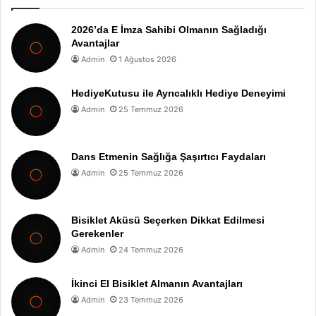
2026’da E İmza Sahibi Olmanın Sağladığı
Avantajlar
Admin
1 Ağustos 2026
HediyeKutusu ile Ayrıcalıklı Hediye Deneyimi
Admin
25 Temmuz 2026
Dans Etmenin Sağlığa Şaşırtıcı Faydaları
Admin
25 Temmuz 2026
Bisiklet Aküsü Seçerken Dikkat Edilmesi
Gerekenler
Admin
24 Temmuz 2026
İkinci El Bisiklet Almanın Avantajları
Admin
23 Temmuz 2026