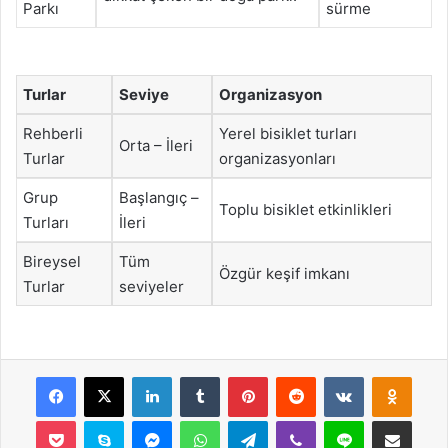
Parkı
sürme
Turlar
Seviye
Organizasyon
Rehberli
Yerel bisiklet turları
Orta – İleri
Turlar
organizasyonları
Grup
Başlangıç –
Toplu bisiklet etkinlikleri
Turları
İleri
Bireysel
Tüm
Özgür keşif imkanı
Turlar
seviyeler
Facebook
X
LinkedIn
Tumblr
Pinterest
Reddit
VKontakte
Odnok
Pocket
Skype
Messenger
WhatsApp
Telegram
Viber
Line
E-Posta ile payla