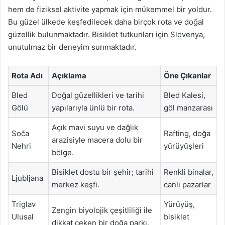
hem de fiziksel aktivite yapmak için mükemmel bir yoldur.
Bu güzel ülkede keşfedilecek daha birçok rota ve doğal
güzellik bulunmaktadır. Bisiklet tutkunları için Slovenya,
unutulmaz bir deneyim sunmaktadır.
Rota Adı
Açıklama
Öne Çıkanlar
Bled
Doğal güzellikleri ve tarihi
Bled Kalesi,
Gölü
yapılarıyla ünlü bir rota.
göl manzarası
Açık mavi suyu ve dağlık
Soča
Rafting, doğa
arazisiyle macera dolu bir
Nehri
yürüyüşleri
bölge.
Bisiklet dostu bir şehir; tarihi
Renkli binalar,
Ljubljana
merkez keşfi.
canlı pazarlar
Triglav
Yürüyüş,
Zengin biyolojik çeşitliliği ile
Ulusal
bisiklet
dikkat çeken bir doğa parkı.