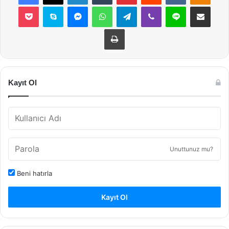
Pocket
Skype
Messenger
WhatsApp
Telegram
Viber
Line
E-Posta ile payla
Yazdır
Kayıt Ol
Unuttunuz mu?
Beni hatırla
Kayıt Ol