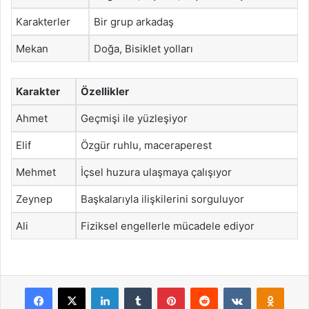
Karakterler
Bir grup arkadaş
Mekan
Doğa, Bisiklet yolları
Karakter
Özellikler
Ahmet
Geçmişi ile yüzleşiyor
Elif
Özgür ruhlu, maceraperest
Mehmet
İçsel huzura ulaşmaya çalışıyor
Zeynep
Başkalarıyla ilişkilerini sorguluyor
Ali
Fiziksel engellerle mücadele ediyor
Facebook
X
LinkedIn
Tumblr
Pinterest
Reddit
VKontakte
Odnok