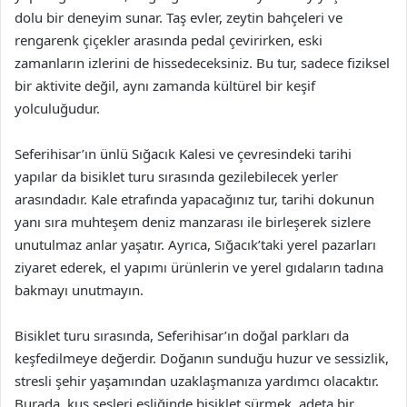
dolu bir deneyim sunar. Taş evler, zeytin bahçeleri ve
rengarenk çiçekler arasında pedal çevirirken, eski
zamanların izlerini de hissedeceksiniz. Bu tur, sadece fiziksel
bir aktivite değil, aynı zamanda kültürel bir keşif
yolculuğudur.
Seferihisar’ın ünlü Sığacık Kalesi ve çevresindeki tarihi
yapılar da bisiklet turu sırasında gezilebilecek yerler
arasındadır. Kale etrafında yapacağınız tur, tarihi dokunun
yanı sıra muhteşem deniz manzarası ile birleşerek sizlere
unutulmaz anlar yaşatır. Ayrıca, Sığacık’taki yerel pazarları
ziyaret ederek, el yapımı ürünlerin ve yerel gıdaların tadına
bakmayı unutmayın.
Bisiklet turu sırasında, Seferihisar’ın doğal parkları da
keşfedilmeye değerdir. Doğanın sunduğu huzur ve sessizlik,
stresli şehir yaşamından uzaklaşmanıza yardımcı olacaktır.
Burada, kuş sesleri eşliğinde bisiklet sürmek, adeta bir