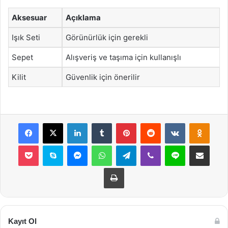
Aksesuar
Açıklama
Işık Seti
Görünürlük için gerekli
Sepet
Alışveriş ve taşıma için kullanışlı
Kilit
Güvenlik için önerilir
Facebook
X
LinkedIn
Tumblr
Pinterest
Reddit
VKontakte
Odnok
Pocket
Skype
Messenger
WhatsApp
Telegram
Viber
Line
E-Posta ile payla
Yazdır
Kayıt Ol