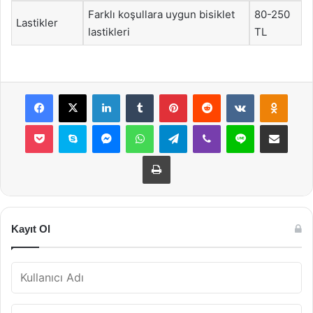
Farklı koşullara uygun bisiklet
80-250
Lastikler
lastikleri
TL
Facebook
X
LinkedIn
Tumblr
Pinterest
Reddit
VKontakte
Odnok
Pocket
Skype
Messenger
WhatsApp
Telegram
Viber
Line
E-Posta ile payla
Yazdır
Kayıt Ol