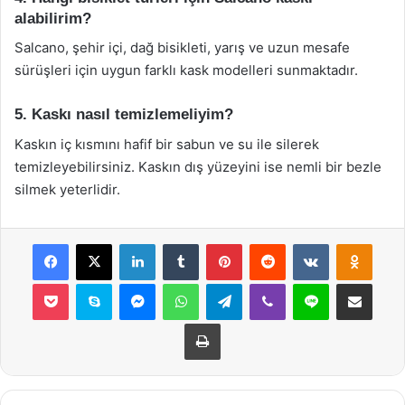
alabilirim?
Salcano, şehir içi, dağ bisikleti, yarış ve uzun mesafe
sürüşleri için uygun farklı kask modelleri sunmaktadır.
5. Kaskı nasıl temizlemeliyim?
Kaskın iç kısmını hafif bir sabun ve su ile silerek
temizleyebilirsiniz. Kaskın dış yüzeyini ise nemli bir bezle
silmek yeterlidir.
Facebook
X
LinkedIn
Tumblr
Pinterest
Reddit
VKontakte
Odnok
Pocket
Skype
Messenger
WhatsApp
Telegram
Viber
Line
E-Posta ile payla
Yazdır