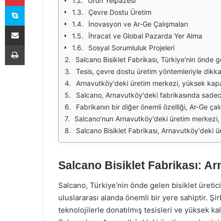
Ürün Yelpazesi
Skype
Çevre Dostu Üretim
İnovasyon ve Ar-Ge Çalışmaları
E-Posta ile paylaş
İhracat ve Global Pazarda Yer Alma
Yazdır
Sosyal Sorumluluk Projeleri
Salcano Bisiklet Fabrikası, Türkiye'nin önde gelen bisiklet üretim merkezlerinden biridir. Arnavutköy'deki bu tesis, modern üretim teknikleri ve yüksek kaliteli malzemeler kullanarak geni
Tesis, çevre dostu üretim yöntemleriyle dikkat çekmektedir. Geri dönüştürülebilir malzemelerin kullanılması, enerji verimliliği ve atık yönetimi konularında yapıl
Arnavutköy'deki üretim merkezi, yüksek kapasiteli otomatik makinelerle donatılmıştır. Bu makineler, ürün kalitesini artırmakla kalmayıp, üretim sürecini de hızlandırmaktadır. 
Salcano, Arnavutköy'deki fabrikasında sadece bisiklet üretmekle kalmayıp, aynı zamanda bisiklet parçaları ve aksesuarları da üretmektedir. Bu çeşitlilik, şirketin 
Fabrikanın bir diğer önemli özelliği, Ar-Ge çalışmalarına verdiği önemdir. Salcano, yenilikçi tasarımlar ve teknolojiler geliştirmek için sürekli ola
Salcano'nun Arnavutköy'deki üretim merkezi, aynı zamanda uluslararası standartlara uygunluk açısından çeşitli sertifikalara sahiptir. Bu sertifikalar, üretilen ürünl
Salcano Bisiklet Fabrikası, Arnavutköy'deki üretim merkezi ile sektördeki konumunu güçlendirmekte ve yenilikçi yaklaşımlarıy
Salcano Bisiklet Fabrikası: A
Salcano, Türkiye’nin önde gelen bisiklet üretic
uluslararası alanda önemli bir yere sahiptir. 
teknolojilerle donatılmış tesisleri ve yüksek ka