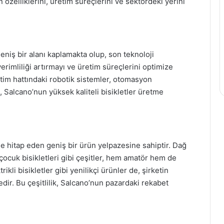
zelliklerini, üretim süreçlerini ve sektördeki yerini
niş bir alanı kaplamakta olup, son teknoloji
verimliliği artırmayı ve üretim süreçlerini optimize
etim hattındaki robotik sistemler, otomasyon
ı, Salcano’nun yüksek kaliteli bisikletler üretme
rine hitap eden geniş bir ürün yelpazesine sahiptir. Dağ
 ve çocuk bisikletleri gibi çeşitler, hem amatör hem de
rikli bisikletler gibi yenilikçi ürünler de, şirketin
ir. Bu çeşitlilik, Salcano’nun pazardaki rekabet