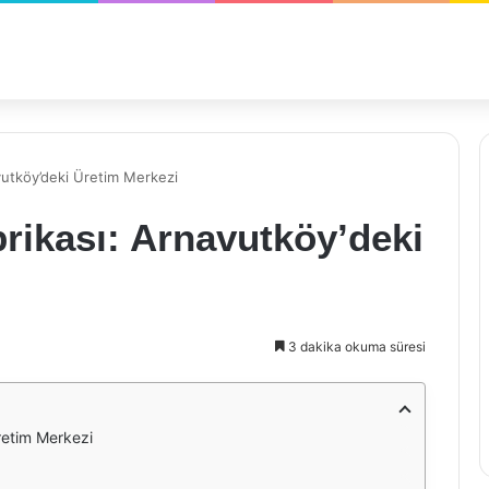
avutköy’deki Üretim Merkezi
brikası: Arnavutköy’deki
3 dakika okuma süresi
retim Merkezi