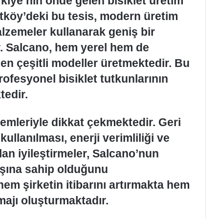
rkiye’nin önde gelen bisiklet üretim
utköy’deki bu tesis, modern üretim
alzemeler kullanarak geniş bir
r. Salcano, hem yerel hem de
den çeşitli modeller üretmektedir. Bu
fesyonel bisiklet tutkunlarının
tedir.
emleriyle dikkat çekmektedir. Geri
ullanılması, enerji verimliliği ve
lan iyileştirmeler, Salcano’nun
yışına sahip olduğunu
em şirketin itibarını artırmakta hem
majı oluşturmaktadır.