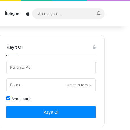
Sitemap
Arama
İletişim
yap
...
Kayıt Ol
Unuttunuz mu?
Beni hatırla
Kayıt Ol