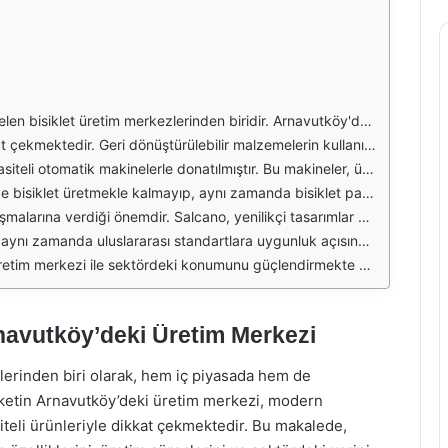
ş bir bisiklet yelpazesi sunmaktadır. Salcano, hem yerel hem de uluslararası pazarlara hitap eden çeşitli modeller üretmektedir. Bu sayede, hem amatör hem de profesyonel bisiklet tutkunlarının ihtiyaçlarına cevap verebilmektedir.
an iyileştirmeler, Salcano'nun sürdürülebilir bir üretim anlayışına sahip olduğunu göstermektedir. Bu yaklaşım, hem şirketin itibarını artırmakta hem de çevreye duyarlı bir marka imajı oluşturmaktadır.
Gelişmiş teknolojiye sahip olan tesis, aynı zamanda çalışanların güvenliğini de ön planda tutmaktadır. Çalışanların sağlığı ve güvenliği için gerekli tüm önlemler alınmış ve bu konuda düzenli eğitimler verilmektedir.
pazar payını artırmasına ve müşteri memnuniyetini sağlamasına yardımcı olmaktadır. İhtiyaç duyulan her türlü bisiklet bileşenini üretme kapasitesi, Salcano'yu rakiplerinden ayıran önemli bir faktördür.
rak araştırma ve geliştirme faaliyetlerine yatırım yapmaktadır. Bu sayede, bisiklet dünyasındaki en son trendleri takip ederek, müşteri beklentilerini aşan ürünler ortaya koymaktadır.
erin kalitesini ve güvenliğini garanti altına almaktadır. Müşterilerine en iyi hizmeti sunmak için sürekli olarak kalite kontrol süreçlerini geliştirmekte ve denetim mekanizmalarını güçlendirmektedir.
la dikkat çekmektedir. Sürekli gelişim ve müşteri memnuniyeti odaklı çalışmaları, Salcano'yu bisiklet endüstrisinde öncü bir marka haline getirmektedir.
rnavutköy’deki Üretim Merkezi
ilerinden biri olarak, hem iç piyasada hem de
Şirketin Arnavutköy’deki üretim merkezi, modern
liteli ürünleriyle dikkat çekmektedir. Bu makalede,