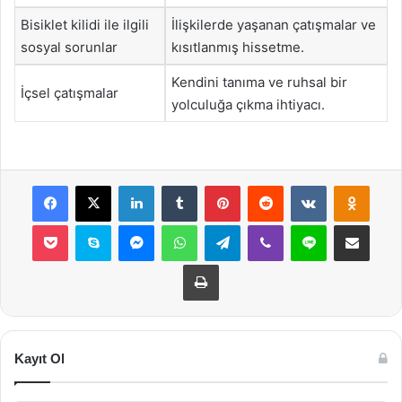
Bisiklet kilidi ile ilgili
İlişkilerde yaşanan çatışmalar ve
sosyal sorunlar
kısıtlanmış hissetme.
Kendini tanıma ve ruhsal bir
İçsel çatışmalar
yolculuğa çıkma ihtiyacı.
Facebook
X
LinkedIn
Tumblr
Pinterest
Reddit
VKontakte
Odnok
Pocket
Skype
Messenger
WhatsApp
Telegram
Viber
Line
E-Posta ile payla
Yazdır
Kayıt Ol