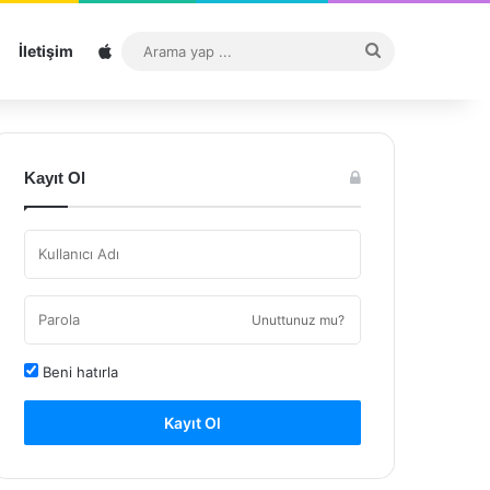
Sitemap
Arama
İletişim
yap
...
Kayıt Ol
Unuttunuz mu?
Beni hatırla
Kayıt Ol