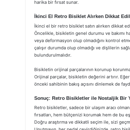
harika bir fırsat sunar.
İkinci El Retro Bisiklet Alırken Dikkat Ed
İkinci el bir retro bisiklet satın alırken dikka
Öncelikle, bisikletin genel durumu ve bakımı h
veya deformasyon olup olmadığını kontrol etmek
çalışır durumda olup olmadığı ve dişlilerin sağ
bulundurulmalıdır.
Bisikletin orijinal parçalarının korunup korunm
Orijinal parçalar, bisikletin değerini artırır. 
önceki sahibinin bakış açısını dinlemek de faydal
Sonuç: Retro Bisikletler ile Nostaljik Bir
Retro bisikletler, sadece bir ulaşım aracı olmanı
fırsatları, hem bütçenizi korumak hem de bu eşs
Doğru araştırma ve dikkatli seçim ile, sizi ge
Unutmayın, her pedal çevirdiğinizde, retro bisi