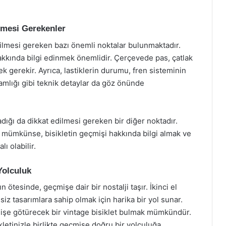
ilmesi Gerekenler
t edilmesi gereken bazı önemli noktalar bulunmaktadır.
akkında bilgi edinmek önemlidir. Çerçevede pas, çatlak
 gerekir. Ayrıca, lastiklerin durumu, fren sisteminin
lamlığı gibi teknik detaylar da göz önünde
adığı da dikkat edilmesi gereken bir diğer noktadır.
Eğer mümkünse, bisikletin geçmişi hakkında bilgi almak ve
ı olabilir.
 Yolculuk
n ötesinde, geçmişe dair bir nostalji taşır. İkinci el
iz tasarımlara sahip olmak için harika bir yol sunar.
çmişe götürecek bir vintage bisiklet bulmak mümkündür.
kletinizle birlikte geçmişe doğru bir yolculuğa