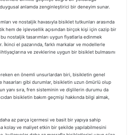
 duygusal anlamda zenginleştirici bir deneyim sunar.
ları ve nostaljik havasıyla bisiklet tutkunları arasında
tik hem de işlevsellik açısından birçok kişi için cazip bir
, bu nostaljik tasarımları uygun fiyatlarla edinmek
 İkinci el pazarında, farklı markalar ve modellerle
 ihtiyaçlarına ve zevklerine uygun bir bisiklet bulmasını
gereken en önemli unsurlardan biri, bisikletin genel
hasarları gibi durumlar, bisikletin uzun ömürlü olup
n yanı sıra, fren sisteminin ve dişlilerin durumu da
tıcıdan bisikletin bakım geçmişi hakkında bilgi almak,
e daha az parça içermesi ve basit bir yapıya sahip
a kolay ve maliyet etkin bir şekilde yapılabilmesini
de, kullanıcılar daha az masrafla bisikletlerini uzun süre