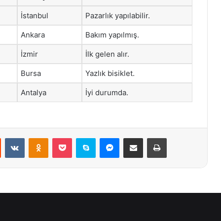
İstanbul
Pazarlık yapılabilir.
Ankara
Bakım yapılmış.
İzmir
İlk gelen alır.
Bursa
Yazlık bisiklet.
Antalya
İyi durumda.
st
Reddit
VKontakte
Odnoklassniki
Pocket
Skype
Messenger
E-Posta ile paylaş
Yazdır