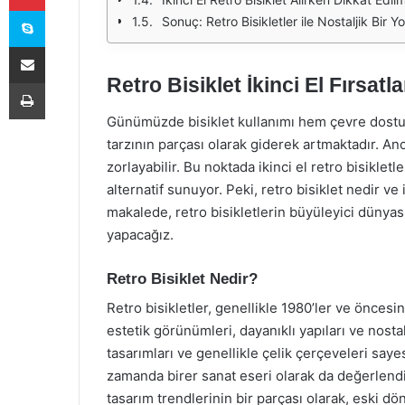
Skype
Sonuç: Retro Bisikletler ile Nostaljik Bir Y
E-Posta ile paylaş
Retro Bisiklet İkinci El Fırsat
Yazdır
Günümüzde bisiklet kullanımı hem çevre dostu b
tarzının parçası olarak giderek artmaktadır. Anca
zorlayabilir. Bu noktada ikinci el retro bisikle
alternatif sunuyor. Peki, retro bisiklet nedir ve i
makalede, retro bisikletlerin büyüleyici dünyasın
yapacağız.
Retro Bisiklet Nedir?
Retro bisikletler, genellikle 1980’ler ve öncesine
estetik görünümleri, dayanıklı yapıları ve nostal
tasarımları ve genellikle çelik çerçeveleri say
zamanda birer sanat eseri olarak da değerlendir
tasarım trendlerinin bir parçası olarak, eski dö