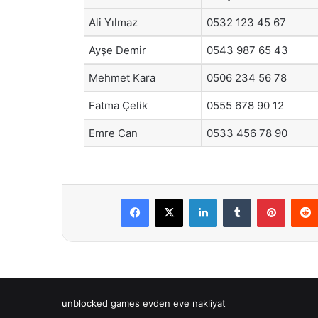
Ali Yılmaz
0532 123 45 67
Ayşe Demir
0543 987 65 43
Mehmet Kara
0506 234 56 78
Fatma Çelik
0555 678 90 12
Emre Can
0533 456 78 90
Facebook
X
LinkedIn
Tumblr
Pintere
unblocked games
evden eve nakliyat