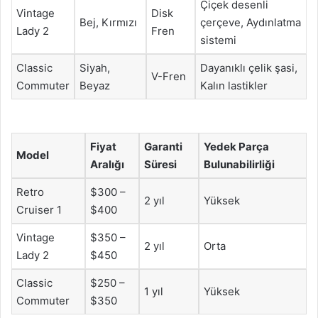
Çiçek desenli
Vintage
Disk
Bej, Kırmızı
çerçeve, Aydınlatma
Lady 2
Fren
sistemi
Classic
Siyah,
Dayanıklı çelik şasi,
V-Fren
Commuter
Beyaz
Kalın lastikler
Fiyat
Garanti
Yedek Parça
Model
Aralığı
Süresi
Bulunabilirliği
Retro
$300 –
2 yıl
Yüksek
Cruiser 1
$400
Vintage
$350 –
2 yıl
Orta
Lady 2
$450
Classic
$250 –
1 yıl
Yüksek
Commuter
$350