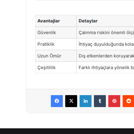
Avantajlar
Detaylar
Güvenlik
Çalınma riskini önemli ölçü
Pratiklik
İhtiyaç duyulduğunda kolay
Uzun Ömür
Dış etkenlerden koruyarak 
Çeşitlilik
Farklı ihtiyaçlara yönelik
Facebook
X
LinkedIn
Tumblr
Pintere