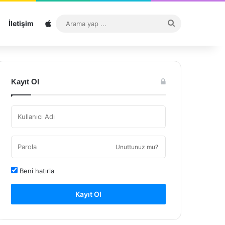
Sitemap
Arama
İletişim
yap
...
Kayıt Ol
Unuttunuz mu?
Beni hatırla
Kayıt Ol