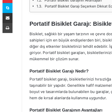
Portatif Bisiklet Garajının Avantajları
Skype
Portatif Bisiklet Garajı Seçerken Dikkat E
E-Posta ile paylaş
Portatif Bisiklet Garajı: Bisik
Yazdır
Bisiklet, sağlıklı bir yaşam tarzının ve çevre d
sahipleri için en büyük endişelerden biri, bisikl
diğer dış etkenler bisikletinizi tehdit edebilir. 
giriyor. Portatif bisiklet garajları, bisikletleri
mükemmel bir çözüm sunar.
Portatif Bisiklet Garajı Nedir?
Portatif bisiklet garajı, bisikletlerinizi hırsızl
taşınabilir bir yapıdır. Genellikle hafif malzeme
boyut ve tasarımlarda bulunabilen bu garajlar, çe
hem de kırsal alanlarda kullanıma uygundur.
Portatif Bisiklet Garajının Avantajları