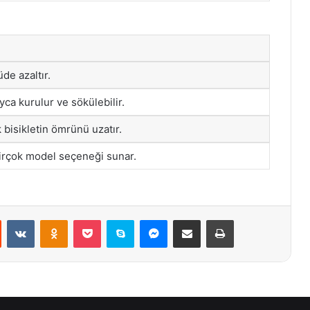
de azaltır.
ca kurulur ve sökülebilir.
bisikletin ömrünü uzatır.
 birçok model seçeneği sunar.
st
Reddit
VKontakte
Odnoklassniki
Pocket
Skype
Messenger
E-Posta ile paylaş
Yazdır