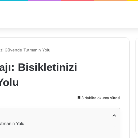
tinizi Güvende Tutmanın Yolu
jı: Bisikletinizi
Yolu
3 dakika okuma süresi
Tutmanın Yolu