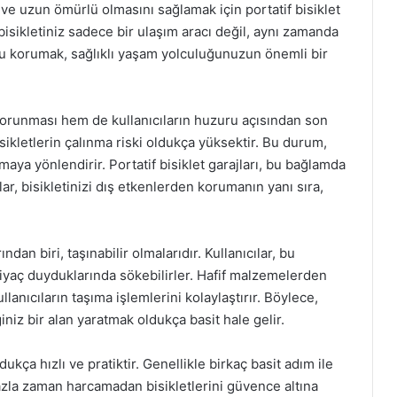
 ve uzun ömürlü olmasını sağlamak için portatif bisiklet
bisikletiniz sadece bir ulaşım aracı değil, aynı zamanda
 Onu korumak, sağlıklı yaşam yolculuğunuzun önemli bir
n korunması hem de kullanıcıların huzuru açısından son
sikletlerin çalınma riski oldukça yüksektir. Bu durum,
maya yönlendirir. Portatif bisiklet garajları, bu bağlamda
lar, bisikletinizi dış etkenlerden korumanın yanı sıra,
ndan biri, taşınabilir olmalarıdır. Kullanıcılar, bu
ihtiyaç duyduklarında sökebilirler. Hafif malzemelerden
lanıcıların taşıma işlemlerini kolaylaştırır. Böylece,
iniz bir alan yaratmak oldukça basit hale gelir.
dukça hızlı ve pratiktir. Genellikle birkaç basit adım ile
 fazla zaman harcamadan bisikletlerini güvence altına