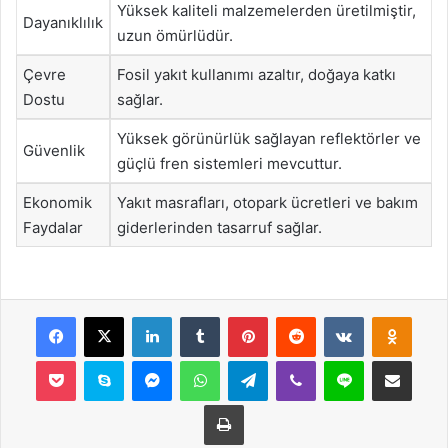
Yüksek kaliteli malzemelerden üretilmiştir,
Dayanıklılık
uzun ömürlüdür.
Çevre
Fosil yakıt kullanımı azaltır, doğaya katkı
Dostu
sağlar.
Yüksek görünürlük sağlayan reflektörler ve
Güvenlik
güçlü fren sistemleri mevcuttur.
Ekonomik
Yakıt masrafları, otopark ücretleri ve bakım
Faydalar
giderlerinden tasarruf sağlar.
Facebook
X
LinkedIn
Tumblr
Pinterest
Reddit
VKontakte
Odnok
Pocket
Skype
Messenger
WhatsApp
Telegram
Viber
Line
E-Posta ile payla
Yazdır