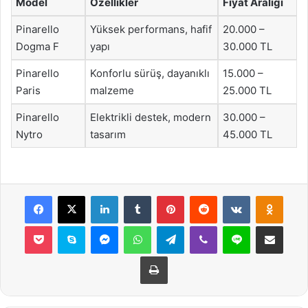
Model
Özellikler
Fiyat Aralığı
Pinarello
Yüksek performans, hafif
20.000 –
Dogma F
yapı
30.000 TL
Pinarello
Konforlu sürüş, dayanıklı
15.000 –
Paris
malzeme
25.000 TL
Pinarello
Elektrikli destek, modern
30.000 –
Nytro
tasarım
45.000 TL
Facebook
X
LinkedIn
Tumblr
Pinterest
Reddit
VKontakte
Odnok
Pocket
Skype
Messenger
WhatsApp
Telegram
Viber
Line
E-Posta ile payla
Yazdır