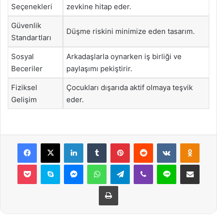
Seçenekleri
zevkine hitap eder.
Güvenlik
Düşme riskini minimize eden tasarım.
Standartları
Sosyal
Arkadaşlarla oynarken iş birliği ve
Beceriler
paylaşımı pekiştirir.
Fiziksel
Çocukları dışarıda aktif olmaya teşvik
Gelişim
eder.
Facebook
X
LinkedIn
Tumblr
Pinterest
Reddit
VKontakte
Odnok
Pocket
Skype
Messenger
WhatsApp
Telegram
Viber
Line
E-Posta ile payla
Yazdır