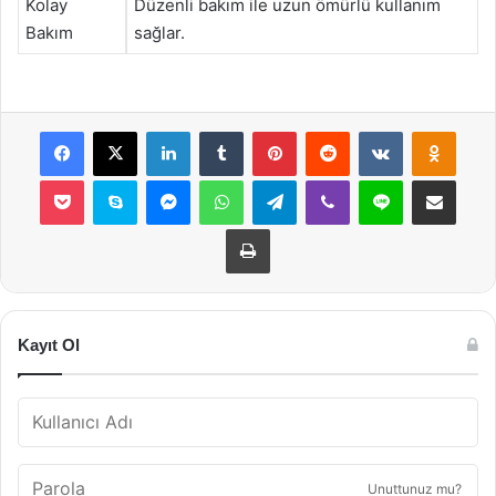
Kolay
Düzenli bakım ile uzun ömürlü kullanım
Bakım
sağlar.
Facebook
X
LinkedIn
Tumblr
Pinterest
Reddit
VKontakte
Odnok
Pocket
Skype
Messenger
WhatsApp
Telegram
Viber
Line
E-Posta ile payla
Yazdır
Kayıt Ol
Unuttunuz mu?