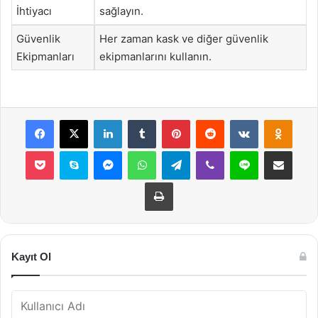
İhtiyacı
sağlayın.
Güvenlik
Her zaman kask ve diğer güvenlik
Ekipmanları
ekipmanlarını kullanın.
Facebook
X
LinkedIn
Tumblr
Pinterest
Reddit
VKontakte
Odnok
Pocket
Skype
Messenger
WhatsApp
Telegram
Viber
Line
E-Posta ile payla
Yazdır
Kayıt Ol