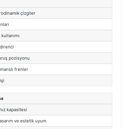
odinamik çizgiler
nları
 kullanımı
direnci
uruş pozisyonu
manslı frenler
işi
ma
hız kapasitesi
asarım ve estetik uyum