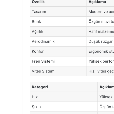
Özellik
Açıklama
Tasarım
Modern ve aer
Renk
Özgün mavi to
Ağırlık
Hafif malzeme
Aerodinamik
Düşük rüzgar 
Konfor
Ergonomik ot
Fren Sistemi
Yüksek perfor
Vites Sistemi
Hızlı vites geç
Kategori
Açıkla
Hız
Yüksek 
Şıklık
Özgün t