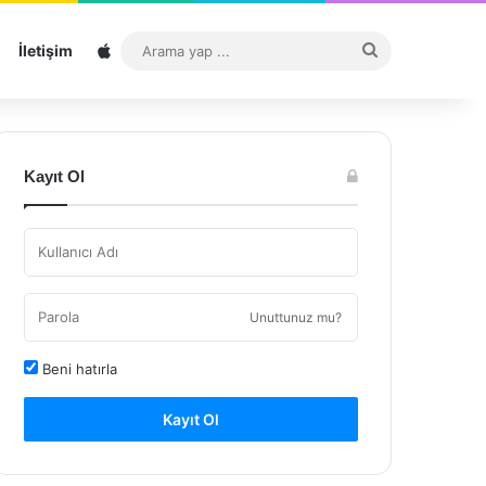
Sitemap
Arama
İletişim
yap
...
Kayıt Ol
Unuttunuz mu?
Beni hatırla
Kayıt Ol