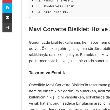
Performans ve Hız
Skype
Konfor ve Güvenlik
Sürdürülebilirlik
E-Posta ile paylaş
Yazdır
Mavi Corvette Bisiklet: Hız ve 
Günümüzde bisiklet kullanımı, hem spor hem de
ediyor. Özellikle şehir içi ulaşımın sürdürülebilir
şıklıklarıyla da dikkat çekiyor. Bu noktada, Mav
performansıyla hız ve şıklığı bir arada sunarak, 
Tasarım ve Estetik
Öncelikle Mavi Corvette Bisiklet’in tasarımına
hem de dinamik bir görünüm sunarken, aynı zama
kullanıcının kişiliğini yansıtırken, sokaklarda d
ve şık hatları, onun sadece bir ulaşım aracı o
zemin hazırlıyor. Kıvrımlı çerçevesi ve kalitel