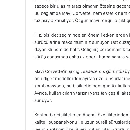
sadece bir ulaşım aracı olmanın ötesine geçere
Bu bağlamda Mavi Corvette, hem estetik hem de 
fazlasıyla karşılıyor. Özgün mavi rengi ile şıklığ
Hız, bisiklet seçiminde en önemli etkenlerden b
sürücülerine maksimum hız sunuyor. Üst düzey
dayanıklı hem de hafif. Gelişmiş aerodinamik tas
sürüş esnasında daha az enerji harcamanıza ya
Mavi Corvette’in şıklığı, sadece dış görüntüsüyle
onu diğer modellerden ayıran özel unsurlar içer
kombinasyonu, bu bisikletin hem günlük kullanı
Ayrıca, kullanıcıların tarzını yansıtan çeşitli 
sunuyor.
Konfor, bir bisikletin en önemli özelliklerinde
kaliteli süspansiyonu ile uzun süreli sürüşlerde
uyum sağlayan özellikleri, kullanıcıların zorlu 