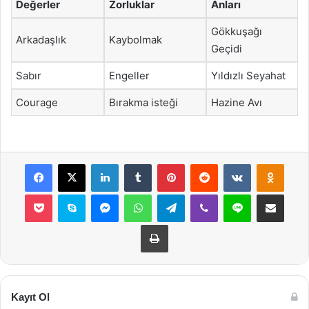
Değerler
Zorluklar
Anları
Gökkuşağı
Arkadaşlık
Kaybolmak
Geçidi
Sabır
Engeller
Yıldızlı Seyahat
Courage
Bırakma isteği
Hazine Avı
Facebook
X
LinkedIn
Tumblr
Pinterest
Reddit
VKontakte
Odnok
Pocket
Skype
Messenger
WhatsApp
Telegram
Viber
Line
E-Posta ile payla
Yazdır
Kayıt Ol