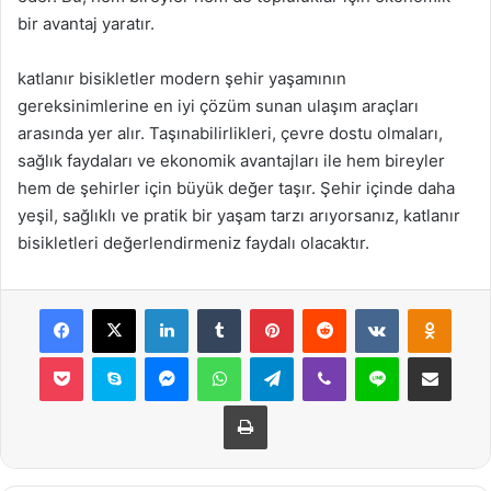
bir avantaj yaratır.
katlanır bisikletler modern şehir yaşamının
gereksinimlerine en iyi çözüm sunan ulaşım araçları
arasında yer alır. Taşınabilirlikleri, çevre dostu olmaları,
sağlık faydaları ve ekonomik avantajları ile hem bireyler
hem de şehirler için büyük değer taşır. Şehir içinde daha
yeşil, sağlıklı ve pratik bir yaşam tarzı arıyorsanız, katlanır
bisikletleri değerlendirmeniz faydalı olacaktır.
Facebook
X
LinkedIn
Tumblr
Pinterest
Reddit
VKontakte
Odnok
Pocket
Skype
Messenger
WhatsApp
Telegram
Viber
Line
E-Posta ile payla
Yazdır