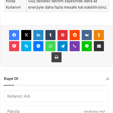
Kolay
Güç destekli tanıtım sayesinde daha az
Kullanım
enerjiyle daha fazla mesafe kat edebilirsiniz.
Facebook
X
LinkedIn
Tumblr
Pinterest
Reddit
VKontakte
Odnok
Pocket
Skype
Messenger
WhatsApp
Telegram
Viber
Line
E-Posta ile payla
Yazdır
Kayıt Ol
Unuttunuz mu?