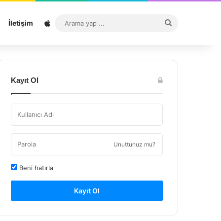
Sitemap
Arama
İletişim
yap
...
Kayıt Ol
Unuttunuz mu?
Beni hatırla
Kayıt Ol