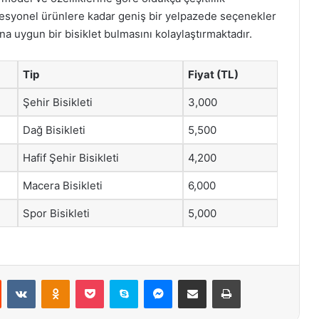
esyonel ürünlere kadar geniş bir yelpazede seçenekler
na uygun bir bisiklet bulmasını kolaylaştırmaktadır.
Tip
Fiyat (TL)
Şehir Bisikleti
3,000
Dağ Bisikleti
5,500
Hafif Şehir Bisikleti
4,200
Macera Bisikleti
6,000
Spor Bisikleti
5,000
st
Reddit
VKontakte
Odnoklassniki
Pocket
Skype
Messenger
E-Posta ile paylaş
Yazdır