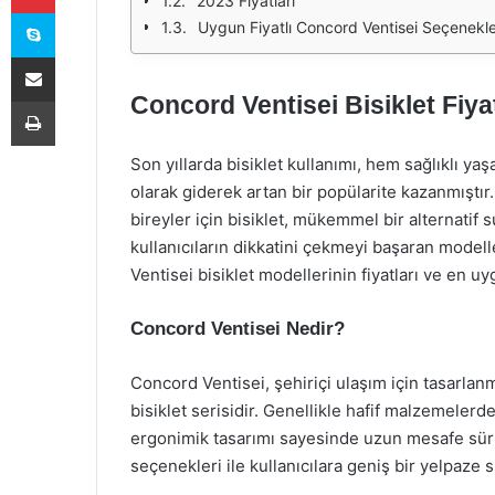
2023 Fiyatları
Skype
Uygun Fiyatlı Concord Ventisei Seçenekle
E-Posta ile paylaş
Concord Ventisei Bisiklet Fiy
Yazdır
Son yıllarda bisiklet kullanımı, hem sağlıklı ya
olarak giderek artan bir popülarite kazanmıştır.
bireyler için bisiklet, mükemmel bir alternati
kullanıcıların dikkatini çekmeyi başaran modelle
Ventisei bisiklet modellerinin fiyatları ve en 
Concord Ventisei Nedir?
Concord Ventisei, şehiriçi ulaşım için tasarlanm
bisiklet serisidir. Genellikle hafif malzemelerd
ergonimik tasarımı sayesinde uzun mesafe sürü
seçenekleri ile kullanıcılara geniş bir yelpaze s