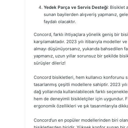
Yedek Parça ve Servis Desteği
: Bisiklet
sunan bayilerden alışveriş yapmanız, gel
faydalı olacaktır.
Concord, farklı ihtiyaçlara yönelik geniş bir bis
karşılamaktadır. 2023 yılı itibarıyla modeller ve 
almayı düşünüyorsanız, yukarıda bahsedilen f
yapmanız, uzun yıllar sorunsuz bir şekilde bisikl
sürüşler dileriz!
Concord bisikletleri, hem kullanıcı konforunu
tasarlanmış çeşitli modellere sahiptir. 2023 yılı 
dağ yollarında kullanılabilecek farklı seçenekl
hem de deneyimli bisikletçiler için uygundur. Fa
ergonomik özellikleri ve şık tasarımlarıyla dikk
Concord’un en popüler modellerinden biri olan 
bisikletlerden biridir. Yüksek konfor sunan bir