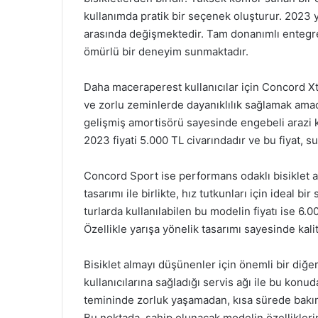
kullanımda pratik bir seçenek oluşturur. 2023 yı
arasında değişmektedir. Tam donanımlı entegre
ömürlü bir deneyim sunmaktadır.
Daha maceraperest kullanıcılar için Concord X
ve zorlu zeminlerde dayanıklılık sağlamak amacıy
gelişmiş amortisörü sayesinde engebeli arazi 
2023 fiyati 5.000 TL civarındadır ve bu fiyat, 
Concord Sport ise performans odaklı bisiklet a
tasarımı ile birlikte, hız tutkunları için ideal 
turlarda kullanılabilen bu modelin fiyatı ise 6.
Özellikle yarışa yönelik tasarımı sayesinde kalite
Bisiklet almayı düşünenler için önemli bir diğe
kullanıcılarına sağladığı servis ağı ile bu kon
temininde zorluk yaşamadan, kısa sürede bakı
Bu noktada, sahip olunacak modelin özelliklerine