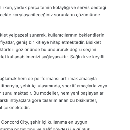
 alırken, yedek parça temin kolaylığı ve servis desteği
ecekte karşılaşabileceğiniz sorunların çözümünde
iklet yelpazesi sunarak, kullanıcılarının beklentilerini
fiyatlar, geniş bir kitleye hitap etmektedir. Bisiklet
aktörleri göz önünde bulundurarak doğru seçimi
et kullanabilmenizi sağlayacaktır. Sağlıklı ve keyifli
 sağlamak hem de performansı artırmak amacıyla
itibarıyla, şehir içi ulaşımında, sportif amaçlarla veya
er sunulmaktadır. Bu modeller, hem yeni başlayanlar
rklı ihtiyaçlara göre tasarımlanan bu bisikletler,
at çekmektedir.
Concord City, şehir içi kullanıma en uygun
 oturma pozisyonu ve hafif gövdesi ile günlük