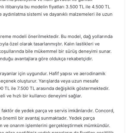
lı itibarıyla bu modelin fiyatları 3.500 TL ile 4.500 TL
 aydınlatma sistemi ve dayanıklı malzemeleri ile uzun
treme modeli önerilmektedir. Bu model, dağ yollarında
la özel olarak tasarlanmıştır. Kalın lastikleri ve
koşullarında bile mükemmel bir sürüş deneyimi sunar.
sunduğu avantajlara göre oldukça rekabetçidir.
rayanlar için uygundur. Hafif yapısı ve aerodinamik
bir seçenek oluşturur. Yarışlarda veya uzun mesafe
000 TL ile 7.500 TL arasında değişiklik göstermektedir.
li ve hızlı bir kullanıcı deneyimi sağlar.
r faktör de yedek parça ve servis imkânlarıdır. Concord,
uda önemli bir avantaj sunmaktadır. Yedek parça
m ve onarım işlemlerini gerçekleştirmek mümkündür.
 göre seçtiğiniz yedek parçaların da fiyatları çeşitlilik