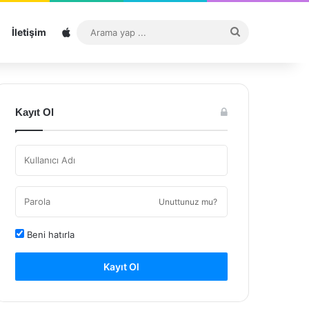
Sitemap
Arama
İletişim
yap
...
Kayıt Ol
Unuttunuz mu?
Beni hatırla
Kayıt Ol