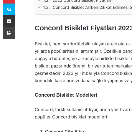
2023 Concord Bisiklet Fiyatları
Skype
Concord Bisiklet Alırken Dikkat Edilmesi 
E-Posta ile paylaş
Concord Bisiklet Fiyatları 202
Yazdır
Bisiklet, hem sürdürülebilir ulaşım aracı olara
yıllarda popülaritesini artırmıştır. Özellikle p
doğayla bütünleşme arzusuyla birlikte bisiklet 
bisiklet pazarında önemli bir yer tutan markalard
çekmektedir. 2023 yılı itibarıyla Concord bisikl
konudaki kararlarınızı daha sağlıklı yapmanıza y
Concord Bisiklet Modelleri
Concord, farklı kullanıcı ihtiyaçlarına yanıt ve
popüler Concord bisiklet modelleri:
Concord City Bike