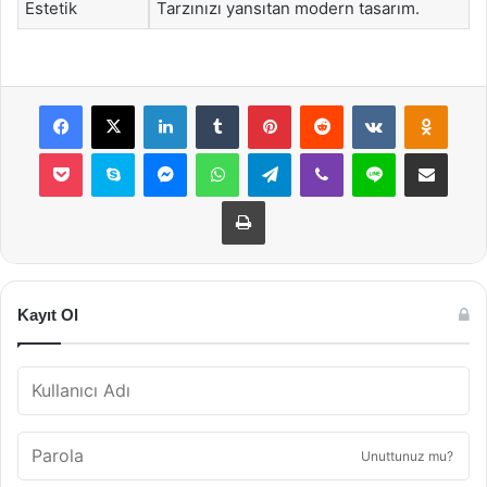
Estetik
Tarzınızı yansıtan modern tasarım.
Facebook
X
LinkedIn
Tumblr
Pinterest
Reddit
VKontakte
Odnok
Pocket
Skype
Messenger
WhatsApp
Telegram
Viber
Line
E-Posta ile payla
Yazdır
Kayıt Ol
Unuttunuz mu?