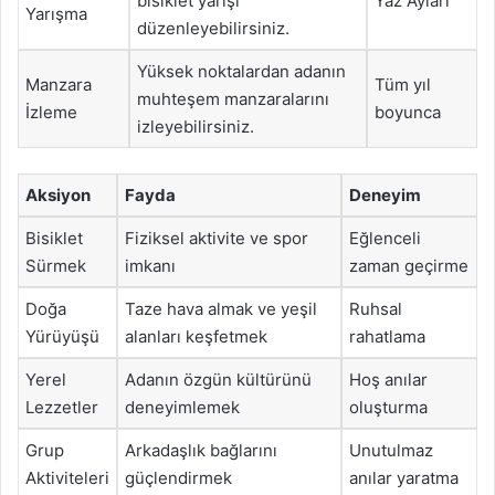
bisiklet yarışı
Yaz Ayları
Yarışma
düzenleyebilirsiniz.
Yüksek noktalardan adanın
Manzara
Tüm yıl
muhteşem manzaralarını
İzleme
boyunca
izleyebilirsiniz.
Aksiyon
Fayda
Deneyim
Bisiklet
Fiziksel aktivite ve spor
Eğlenceli
Sürmek
imkanı
zaman geçirme
Doğa
Taze hava almak ve yeşil
Ruhsal
Yürüyüşü
alanları keşfetmek
rahatlama
Yerel
Adanın özgün kültürünü
Hoş anılar
Lezzetler
deneyimlemek
oluşturma
Grup
Arkadaşlık bağlarını
Unutulmaz
Aktiviteleri
güçlendirmek
anılar yaratma