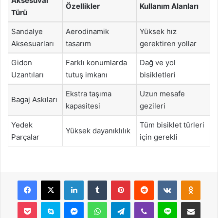
Aksesuvar
Özellikler
Kullanım Alanları
Türü
Sandalye
Aerodinamik
Yüksek hız
Aksesuarları
tasarım
gerektiren yollar
Gidon
Farklı konumlarda
Dağ ve yol
Uzantıları
tutuş imkanı
bisikletleri
Ekstra taşıma
Uzun mesafe
Bagaj Askıları
kapasitesi
gezileri
Yedek
Tüm bisiklet türleri
Yüksek dayanıklılık
Parçalar
için gerekli
Facebook
X
LinkedIn
Tumblr
Pinterest
Reddit
VKontakte
Odnok
Pocket
Skype
Messenger
WhatsApp
Telegram
Viber
Line
E-Posta ile payla