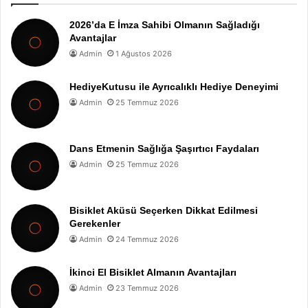
2026’da E İmza Sahibi Olmanın Sağladığı
Avantajlar
Admin
1 Ağustos 2026
HediyeKutusu ile Ayrıcalıklı Hediye Deneyimi
Admin
25 Temmuz 2026
Dans Etmenin Sağlığa Şaşırtıcı Faydaları
Admin
25 Temmuz 2026
Bisiklet Aküsü Seçerken Dikkat Edilmesi
Gerekenler
Admin
24 Temmuz 2026
İkinci El Bisiklet Almanın Avantajları
Admin
23 Temmuz 2026