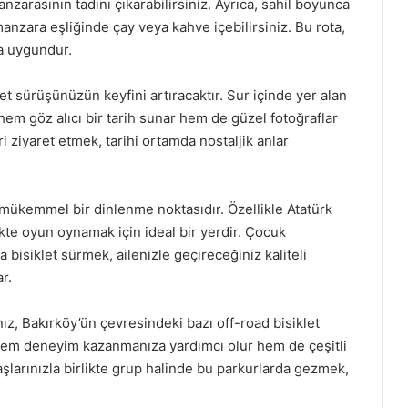
zarasının tadını çıkarabilirsiniz. Ayrıca, sahil boyunca
manzara eşliğinde çay veya kahve içebilirsiniz. Bu rota,
ça uygundur.
t sürüşünüzün keyfini artıracaktır. Sur içinde yer alan
, hem göz alıcı bir tarih sunar hem de güzel fotoğraflar
ri ziyaret etmek, tarihi ortamda nostaljik anlar
in mükemmel bir dinlenme noktasıdır. Özellikle Atatürk
ikte oyun oynamak için ideal bir yerdir. Çocuk
a bisiklet sürmek, ailenizle geçireceğiniz kaliteli
r.
z, Bakırköy’ün çevresindeki bazı off-road bisiklet
, hem deneyim kazanmanıza yardımcı olur hem de çeşitli
aşlarınızla birlikte grup halinde bu parkurlarda gezmek,