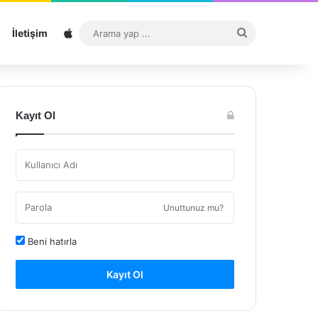
Sitemap
Arama
İletişim
yap
...
Kayıt Ol
Unuttunuz mu?
Beni hatırla
Kayıt Ol