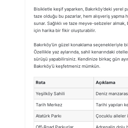
Bisikletle keşif yaparken, Bakırköy’deki yerel 
taze olduğu bu pazarlar, hem alışveriş yapma h
sunar. Sağlıklı ve taze meyve-sebzeler almak, b
için harika bir fikir oluşturabilir.
Bakırköy’ün güzel konaklama seçenekleriyle bisi
Özellikle yaz aylarında, sahil kenarındaki otell
sürüşü yapabilirsiniz. Kendinize birkaç gün ayır
Bakırköy’ü keşfetmeniz mümkün.
Rota
Açıklama
Yeşilköy Sahili
Deniz manzarası
Tarih Merkez
Tarihi yapıları 
Atatürk Parkı
Çocuklu aileler 
Off-Road Parkurlar
Adrenalin dolu b