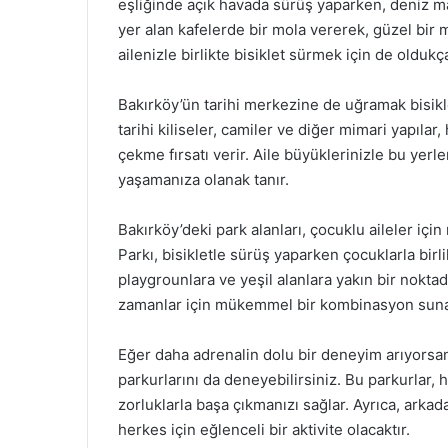
eşliğinde açık havada sürüş yaparken, deniz man
yer alan kafelerde bir mola vererek, güzel bir 
ailenizle birlikte bisiklet sürmek için de olduk
Bakırköy’ün tarihi merkezine de uğramak bisikle
tarihi kiliseler, camiler ve diğer mimari yapılar
çekme fırsatı verir. Aile büyüklerinizle bu yerle
yaşamanıza olanak tanır.
Bakırköy’deki park alanları, çocuklu aileler iç
Parkı, bisikletle sürüş yaparken çocuklarla birl
playgrounlara ve yeşil alanlara yakın bir noktad
zamanlar için mükemmel bir kombinasyon suna
Eğer daha adrenalin dolu bir deneyim arıyorsanı
parkurlarını da deneyebilirsiniz. Bu parkurlar
zorluklarla başa çıkmanızı sağlar. Ayrıca, arkad
herkes için eğlenceli bir aktivite olacaktır.