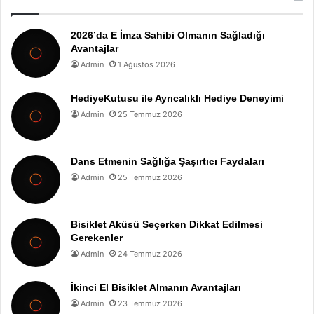
2026’da E İmza Sahibi Olmanın Sağladığı
Avantajlar
Admin
1 Ağustos 2026
HediyeKutusu ile Ayrıcalıklı Hediye Deneyimi
Admin
25 Temmuz 2026
Dans Etmenin Sağlığa Şaşırtıcı Faydaları
Admin
25 Temmuz 2026
Bisiklet Aküsü Seçerken Dikkat Edilmesi
Gerekenler
Admin
24 Temmuz 2026
İkinci El Bisiklet Almanın Avantajları
Admin
23 Temmuz 2026