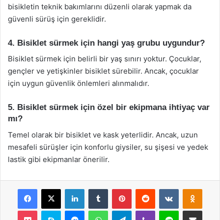
bisikletin teknik bakımlarını düzenli olarak yapmak da
güvenli sürüş için gereklidir.
4. Bisiklet sürmek için hangi yaş grubu uygundur?
Bisiklet sürmek için belirli bir yaş sınırı yoktur. Çocuklar,
gençler ve yetişkinler bisiklet sürebilir. Ancak, çocuklar
için uygun güvenlik önlemleri alınmalıdır.
5. Bisiklet sürmek için özel bir ekipmana ihtiyaç var
mı?
Temel olarak bir bisiklet ve kask yeterlidir. Ancak, uzun
mesafeli sürüşler için konforlu giysiler, su şişesi ve yedek
lastik gibi ekipmanlar önerilir.
Facebook
X
LinkedIn
Tumblr
Pinterest
Reddit
VKontakte
Odnok
Pocket
Skype
Messenger
WhatsApp
Telegram
Viber
Line
E-Posta ile payla