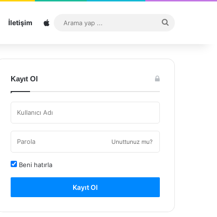
Sitemap
Arama
İletişim
yap
...
Kayıt Ol
Unuttunuz mu?
Beni hatırla
Kayıt Ol