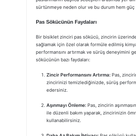
sürtünmeye neden olur ve bu durum hem güç ka
Pas Sökücünün Faydaları
Bir bisiklet zinciri pas sökücü, zincirin üzerind
sağlamak için özel olarak formüle edilmiş kimyas
performansını artırmak ve sürüş deneyimini gel
sökücünün bazı faydaları:
Zincir Performansını Artırma:
Pas, zinciri
zincirinizi temizlediğinizde, sürüş perfo
edersiniz.
Aşınmayı Önleme:
Pas, zincirin aşınması
ile düzenli bakım yaparak, zincirinizin öm
kullanabilirsiniz.
Daha Az Bakım İhtiyacı:
Pas sökücü kullan