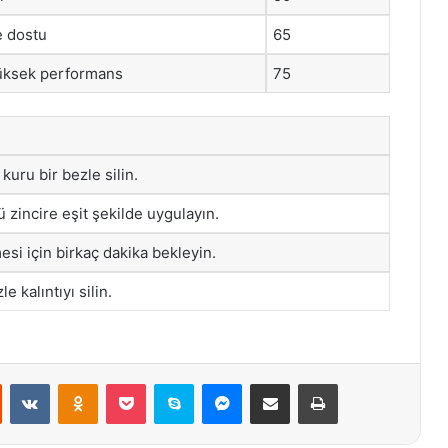
e dostu
65
yüksek performans
75
 kuru bir bezle silin.
zincire eşit şekilde uygulayın.
si için birkaç dakika bekleyin.
e kalıntıyı silin.
st
Reddit
VKontakte
Odnoklassniki
Pocket
Skype
Messenger
E-Posta ile paylaş
Yazdır