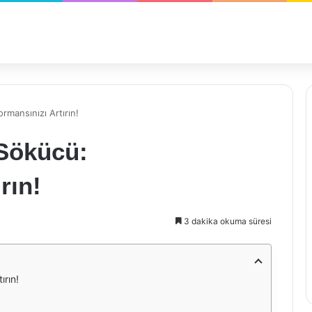
ormansınızı Artırın!
 Sökücü:
rın!
3 dakika okuma süresi
ırın!