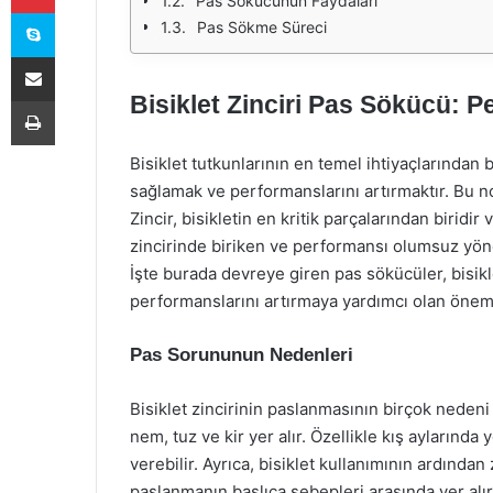
Pas Sökücünün Faydaları
Skype
Pas Sökme Süreci
E-Posta ile paylaş
Bisiklet Zinciri Pas Sökücü: Pe
Yazdır
Bisiklet tutkunlarının en temel ihtiyaçlarından b
sağlamak ve performanslarını artırmaktır. Bu no
Zincir, bisikletin en kritik parçalarından biridi
zincirinde biriken ve performansı olumsuz yönd
İşte burada devreye giren pas sökücüler, bisikle
performanslarını artırmaya yardımcı olan önemli
Pas Sorununun Nedenleri
Bisiklet zincirinin paslanmasının birçok nedeni
nem, tuz ve kir yer alır. Özellikle kış aylarında 
verebilir. Ayrıca, bisiklet kullanımının ardın
paslanmanın başlıca sebepleri arasında yer alır