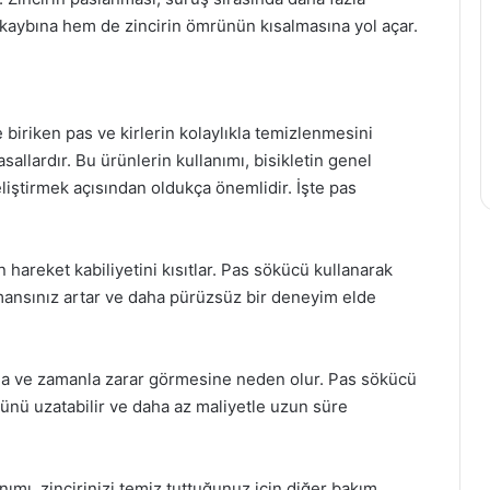
ybına hem de zincirin ömrünün kısalmasına yol açar.
e biriken pas ve kirlerin kolaylıkla temizlenmesini
allardır. Bu ürünlerin kullanımı, bisikletin genel
iştirmek açısından oldukça önemlidir. İşte pas
n hareket kabiliyetini kısıtlar. Pas sökücü kullanarak
rmansınız artar ve daha pürüzsüz bir deneyim elde
na ve zamanla zarar görmesine neden olur. Pas sökücü
rünü uzatabilir ve daha az maliyetle uzun süre
ımı, zincirinizi temiz tuttuğunuz için diğer bakım