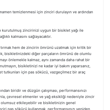
amamen temizlenmesi için zinciri durulayın ve ardından
kurutulmuş zincirinizi uygun bir bisiklet yağı ile
ağlıklı kalmasını sağlayacaktır.
tırmak hem de zincirin ömrünü uzatmak için kritik bir
ek, bisikletinizdeki diğer parçaların ömrünü de olumlu
lanmayı önlemekle kalmaz, aynı zamanda daha rahat bir
utmayın, bisikletinizi ne kadar iyi bakım yaparsanız,
et tutkunları için pas sökücü, vazgeçilmez bir araç
larından biridir ve düzgün çalışması, performansınızı
nla, çevresel etmenler ve yağ eksikliği nedeniyle zincir
i olumsuz etkileyebilir ve bisikletinizin genel
 zinciri pas sökücü kullanmak, performansınızı yeniden