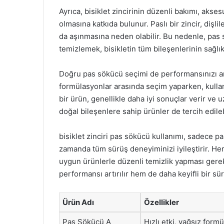
Ayrıca, bisiklet zincirinin düzenli bakımı, aks
olmasına katkıda bulunur. Paslı bir zincir, dişlil
da aşınmasına neden olabilir. Bu nedenle, pas s
temizlemek, bisikletin tüm bileşenlerinin sağlık
Doğru pas sökücü seçimi de performansınızı art
formülasyonlar arasında seçim yaparken, kullanı
bir ürün, genellikle daha iyi sonuçlar verir ve
doğal bileşenlere sahip ürünler de tercih edileb
bisiklet zinciri pas sökücü kullanımı, sadece p
zamanda tüm sürüş deneyiminizi iyileştirir. Her
uygun ürünlerle düzenli temizlik yapması gerek
performansı artırılır hem de daha keyifli bir sü
Ürün Adı
Özellikler
Pas Sökücü A
Hızlı etki, yağsız formü