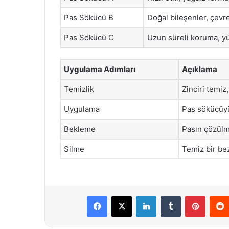
Pas Sökücü B
Doğal bileşenler, çevr
Pas Sökücü C
Uzun süreli koruma, 
Uygulama Adımları
Açıklama
Temizlik
Zinciri temiz,
Uygulama
Pas sökücüyü 
Bekleme
Pasın çözülme
Silme
Temiz bir bezl
Facebook
X
LinkedIn
Tumblr
Pintere