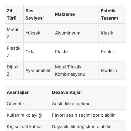
Zil
Ses
Estetik
Malzeme
Türü
Seviyesi
Tasarım
Metal
Yüksek
Alyuminyum
Klasik
Zil
Plastik
Orta
Plastik
Renkli
Zil
Dijital
Metal/Plastik
Ayarlanabilir
Modern
Zil
Kombinasyonu
Avantajlar
Dezavantajlar
Güvenlik
Sesli dikkat çekme
Kullanım kolaylığı
Favori sesin seçimi zor olabilir
Kişisel stil katma
Dayanıklılık değişken olabilir