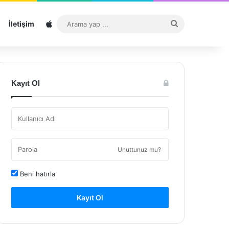
Sitemap
Arama
İletişim
yap
...
Kayıt Ol
Unuttunuz mu?
Beni hatırla
Kayıt Ol