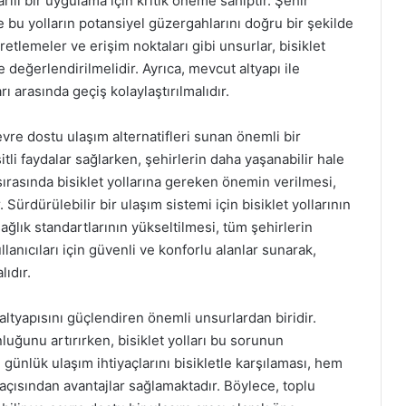
rılı bir uygulama için kritik öneme sahiptir. Şehir
ı ve bu yolların potansiyel güzergahlarını doğru bir şekilde
aretlemeler ve erişim noktaları gibi unsurlar, bisiklet
e değerlendirilmelidir. Ayrıca, mevcut altyapı ile
 arasında geçiş kolaylaştırılmalıdır.
 çevre dostu ulaşım alternatifleri sunan önemli bir
li faydalar sağlarken, şehirlerin daha yaşanabilir hale
ırasında bisiklet yollarına gereken önemin verilmesi,
Sürdürülebilir bir ulaşım sistemi için bisiklet yollarının
sağlık standartlarının yükseltilmesi, tüm şehirlerin
llanıcıları için güvenli ve konforlu alanlar sunarak,
lıdır.
m altyapısını güçlendiren önemli unsurlardan biridir.
luğunu artırırken, bisiklet yolları bu sorunun
n günlük ulaşım ihtiyaçlarını bisikletle karşılaması, hem
açısından avantajlar sağlamaktadır. Böylece, toplu