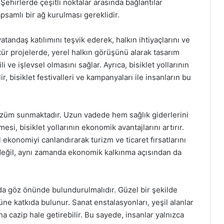
. Şehirlerde çeşitli noktalar arasında bağlantılar
apsamlı bir ağ kurulması gereklidir.
atandaş katılımını teşvik ederek, halkın ihtiyaçlarını ve
tür projelerde, yerel halkın görüşünü alarak tasarım
i ve işlevsel olmasını sağlar. Ayrıca, bisiklet yollarının
r, bisiklet festivalleri ve kampanyaları ile insanların bu
r çözüm sunmaktadır. Uzun vadede hem sağlık giderlerini
si, bisiklet yollarının ekonomik avantajlarını artırır.
l ekonomiyi canlandırarak turizm ve ticaret fırsatlarını
ım değil, aynı zamanda ekonomik kalkınma açısından da
r da göz önünde bulundurulmalıdır. Güzel bir şekilde
üne katkıda bulunur. Sanat enstalasyonları, yeşil alanlar
a cazip hale getirebilir. Bu sayede, insanlar yalnızca