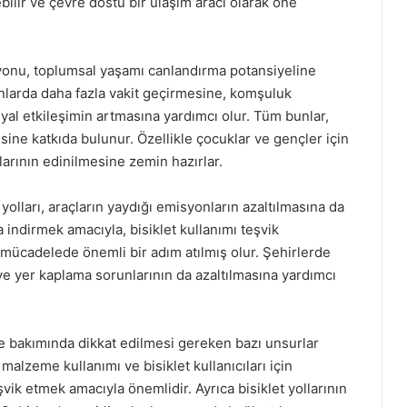
ebilir ve çevre dostu bir ulaşım aracı olarak öne
syonu, toplumsal yaşamı canlandırma potansiyeline
lanlarda daha fazla vakit geçirmesine, komşuluk
yal etkileşimin artmasına yardımcı olur. Tüm bunlar,
sine katkıda bulunur. Özellikle çocuklar ve gençler için
ıklarının edinilmesine zemin hazırlar.
 yolları, araçların yaydığı emisyonların azaltılmasına da
 indirmek amacıyla, bisiklet kullanımı teşvik
ile mücadelede önemli bir adım atılmış olur. Şehirlerde
n ve yer kaplama sorunlarının da azaltılmasına yardımcı
 ve bakımında dikkat edilmesi gereken bazı unsurlar
malzeme kullanımı ve bisiklet kullanıcıları için
eşvik etmek amacıyla önemlidir. Ayrıca bisiklet yollarının