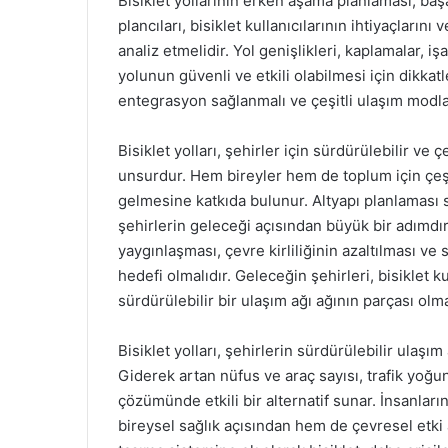
Bisiklet yollarının erken aşama planlaması, başa
plancıları, bisiklet kullanıcılarının ihtiyaçların
analiz etmelidir. Yol genişlikleri, kaplamalar, iş
yolunun güvenli ve etkili olabilmesi için dikkatl
entegrasyon sağlanmalı ve çeşitli ulaşım modları
Bisiklet yolları, şehirler için sürdürülebilir ve
unsurdur. Hem bireyler hem de toplum için çeşit
gelmesine katkıda bulunur. Altyapı planlaması s
şehirlerin geleceği açısından büyük bir adımdır. 
yaygınlaşması, çevre kirliliğinin azaltılması ve 
hedefi olmalıdır. Geleceğin şehirleri, bisiklet ku
sürdürülebilir bir ulaşım ağı ağının parçası olma
Bisiklet yolları, şehirlerin sürdürülebilir ulaşı
Giderek artan nüfus ve araç sayısı, trafik yoğun
çözümünde etkili bir alternatif sunar. İnsanları
bireysel sağlık açısından hem de çevresel etki 