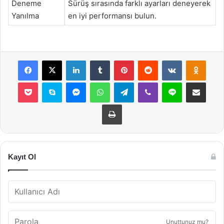
Deneme
Sürüş sırasında farklı ayarları deneyerek
Yanılma
en iyi performansı bulun.
Facebook
X
LinkedIn
Tumblr
Pinterest
Reddit
VKontakte
Odnok
Pocket
Skype
Messenger
WhatsApp
Telegram
Viber
Line
E-Posta ile payla
Yazdır
Kayıt Ol
Unuttunuz mu?