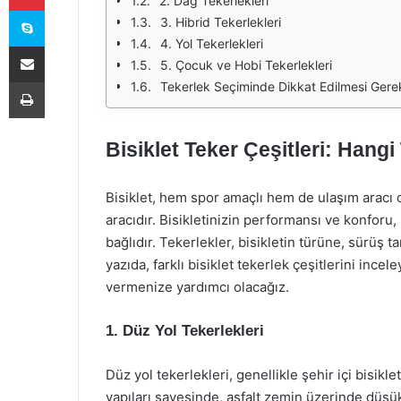
2. Dağ Tekerlekleri
Skype
3. Hibrid Tekerlekleri
4. Yol Tekerlekleri
E-Posta ile paylaş
5. Çocuk ve Hobi Tekerlekleri
Yazdır
Tekerlek Seçiminde Dikkat Edilmesi Gere
Bisiklet Teker Çeşitleri: Hangi
Bisiklet, hem spor amaçlı hem de ulaşım aracı 
aracıdır. Bisikletinizin performansı ve konforu
bağlıdır. Tekerlekler, bisikletin türüne, sürüş t
yazıda, farklı bisiklet tekerlek çeşitlerini inc
vermenize yardımcı olacağız.
1. Düz Yol Tekerlekleri
Düz yol tekerlekleri, genellikle şehir içi bisiklet
yapıları sayesinde, asfalt zemin üzerinde düşü