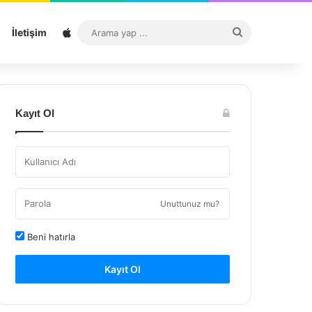
Sitemap
Arama
İletişim
yap
...
Kayıt Ol
Unuttunuz mu?
Beni hatırla
Kayıt Ol