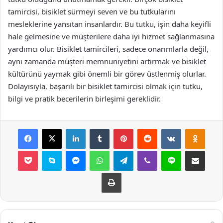
tamircisi, bisiklet sürmeyi seven ve bu tutkularını
mesleklerine yansıtan insanlardır. Bu tutku, işin daha keyifli
hale gelmesine ve müşterilere daha iyi hizmet sağlanmasına
yardımcı olur. Bisiklet tamircileri, sadece onarımlarla değil,
aynı zamanda müşteri memnuniyetini artırmak ve bisiklet
kültürünü yaymak gibi önemli bir görev üstlenmiş olurlar.
Dolayısıyla, başarılı bir bisiklet tamircisi olmak için tutku,
bilgi ve pratik becerilerin birleşimi gereklidir.
Facebook
X
LinkedIn
Tumblr
Pinterest
Reddit
VKontakte
Odnok
Pocket
Skype
Messenger
WhatsApp
Telegram
Viber
Line
E-Posta ile payla
Yazdır