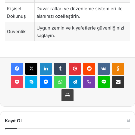
Kişisel
Duvar rafları ve düzenleme sistemleri ile
Dokunuş
alanınızı özelleştirin.
Uygun zemin ve kıyafetlerle güvenliğinizi
Güvenlik
sağlayın.
Facebook
X
LinkedIn
Tumblr
Pinterest
Reddit
VKontakte
Odnok
Pocket
Skype
Messenger
WhatsApp
Telegram
Viber
Line
E-Posta ile payla
Yazdır
Kayıt Ol