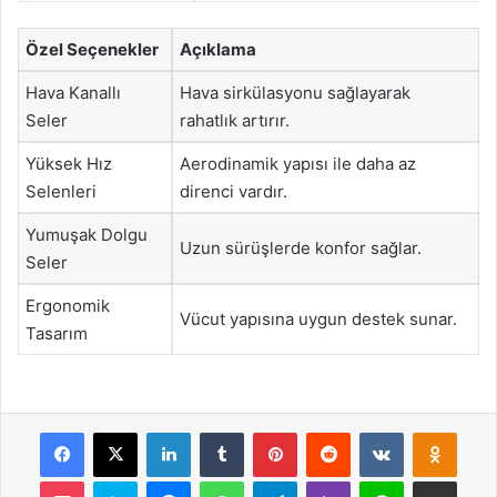
Özel Seçenekler
Açıklama
Hava Kanallı
Hava sirkülasyonu sağlayarak
Seler
rahatlık artırır.
Yüksek Hız
Aerodinamik yapısı ile daha az
Selenleri
direnci vardır.
Yumuşak Dolgu
Uzun sürüşlerde konfor sağlar.
Seler
Ergonomik
Vücut yapısına uygun destek sunar.
Tasarım
Facebook
X
LinkedIn
Tumblr
Pinterest
Reddit
VKontakte
Odnok
Pocket
Skype
Messenger
WhatsApp
Telegram
Viber
Line
E-Posta ile payla