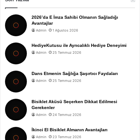
2026’da E İmza Sahibi Olmanın Sağladığı
Avantajlar
Admin
1 Ağustos 2026
HediyeKutusu ile Ayrıcalıklı Hediye Deneyimi
Admin
25 Temmuz 2026
Dans Etmenin Sağlığa Şaşırtıcı Faydaları
Admin
25 Temmuz 2026
Bisiklet Aküsü Seçerken Dikkat Edilmesi
Gerekenler
Admin
24 Temmuz 2026
İkinci El Bisiklet Almanın Avantajları
Admin
23 Temmuz 2026