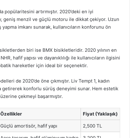
nda popülaritesini artırmıştır. 2020’deki en iyi
 geniş menzil ve güçlü motoru ile dikkat çekiyor. Uzun
 yapma imkanı sunarak, kullanıcıların konforunu ön
ikletlerden biri ise BMX bisikletleridir. 2020 yılının en
R, hafif yapısı ve dayanıklılığı ile kullanıcıların ilgisini
batik hareketler için ideal bir seçenektir.
odelleri de 2020’de öne çıkmıştır. Liv Tempt 1, kadın
aya getirerek konforlu sürüş deneyimi sunar. Hem estetik
i üzerine çekmeyi başarmıştır.
Özellikler
Fiyat (Yaklaşık)
Güçlü amortisör, hafif yapı
2,500 TL
Aero tasarım, hafif alüminyum kadro
3,200 TL