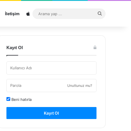
Sitemap
Arama
İletişim
yap
...
Kayıt Ol
Unuttunuz mu?
Beni hatırla
Kayıt Ol